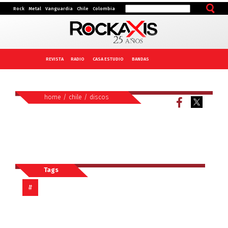
Rock
Metal
Vanguardia
Chile
Colombia
REVISTA
RADIO
CASA ESTUDIO
BANDAS
home
/
chile
/
discos
Tags
#