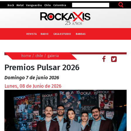
Rock
Metal
Vanguardia
Chile
Colombia
REVISTA
RADIO
CASA ESTUDIO
BANDAS
home
/
chile
/
galeria
Premios Pulsar 2026
Domingo 7 de junio 2026
Lunes, 08 de Junio de 2026