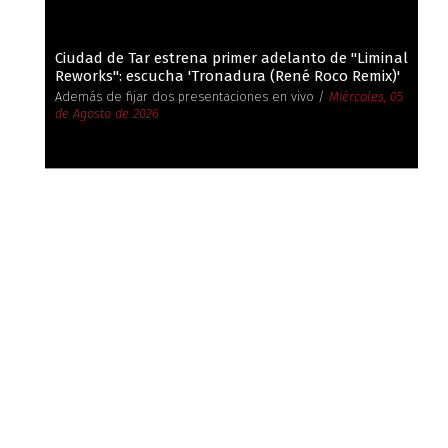
Ciudad de Tar estrena primer adelanto de ''Liminal
Reworks'': escucha 'Tronadura (René Roco Remix)'
Además de fijar dos presentaciones en vivo /
Miércoles, 05
de Agosto de 2026