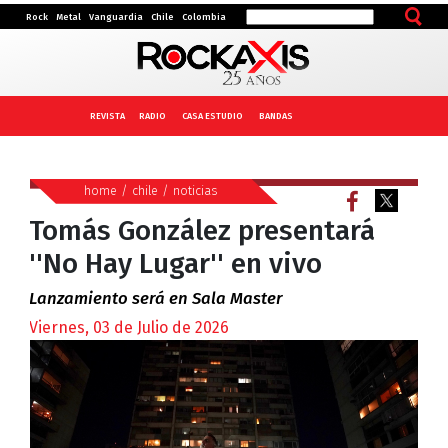
Rock
Metal
Vanguardia
Chile
Colombia
REVISTA
RADIO
CASA ESTUDIO
BANDAS
home
/
chile
/
noticias
Tomás González presentará
''No Hay Lugar'' en vivo
Lanzamiento será en Sala Master
Viernes, 03 de Julio de 2026