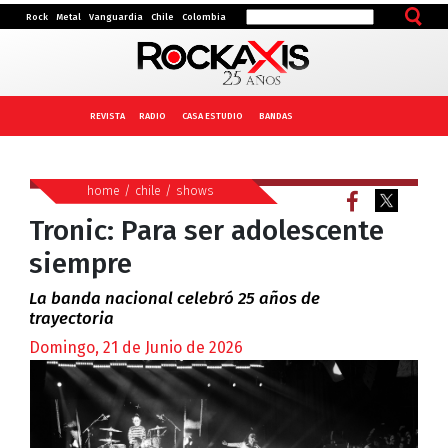
Rock
Metal
Vanguardia
Chile
Colombia
REVISTA
RADIO
CASA ESTUDIO
BANDAS
home
/
chile
/
shows
Tronic: Para ser adolescente
siempre
La banda nacional celebró 25 años de
trayectoria
Domingo, 21 de Junio de 2026