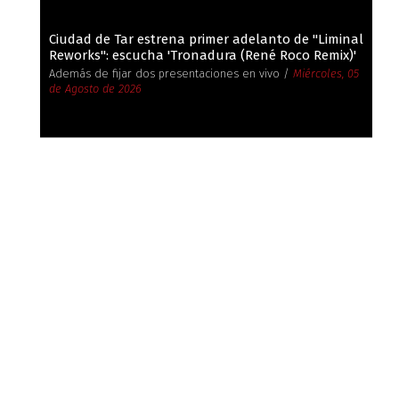
Ciudad de Tar estrena primer adelanto de ''Liminal
Reworks'': escucha 'Tronadura (René Roco Remix)'
Además de fijar dos presentaciones en vivo /
Miércoles, 05
de Agosto de 2026