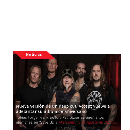
Noticias
Nueva versión de un deep cut: Accept vuelve a
adelantar su álbum de aniversario
Tobias Forge, Frank Bello y Ray Luzier se unen a los
alemanes en 'Save Us' /
Miércoles, 05 de Agosto de 2026