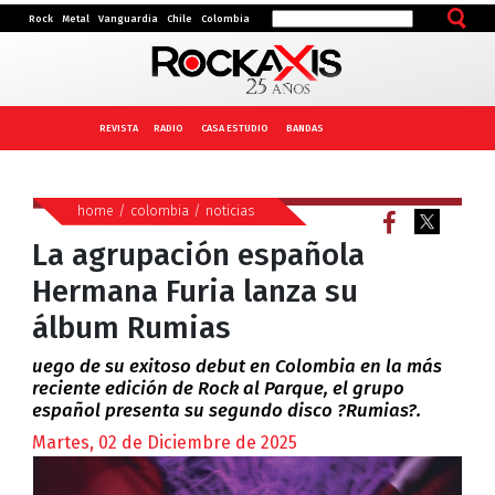
Rock
Metal
Vanguardia
Chile
Colombia
REVISTA
RADIO
CASA ESTUDIO
BANDAS
home
/
colombia
/
noticias
La agrupación española
Hermana Furia lanza su
álbum Rumias
uego de su exitoso debut en Colombia en la más
reciente edición de Rock al Parque, el grupo
español presenta su segundo disco ?Rumias?.
Martes, 02 de Diciembre de 2025