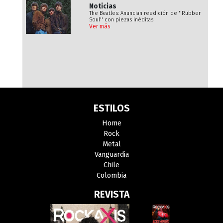
Noticias
The Beatles: Anuncian reedición de ''Rubber
Soul'' con piezas inéditas
Ver más
ESTILOS
Home
Rock
Metal
Vanguardia
Chile
Colombia
REVISTA