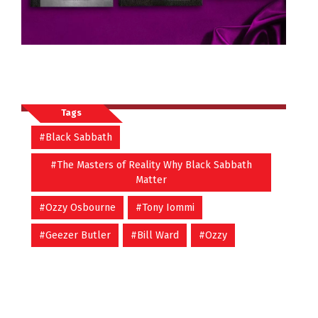
Tags
#Black Sabbath
#The Masters of Reality Why Black Sabbath
Matter
#Ozzy Osbourne
#Tony Iommi
#Geezer Butler
#Bill Ward
#Ozzy