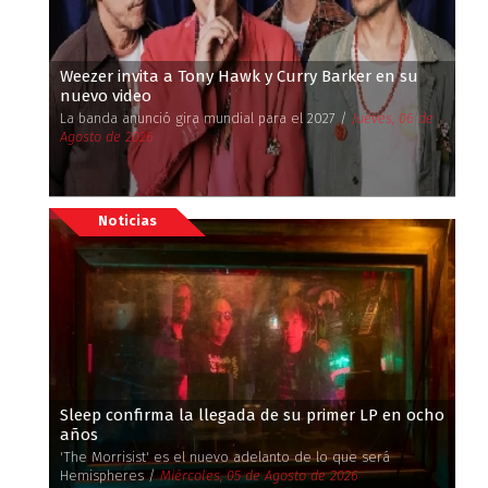
Weezer invita a Tony Hawk y Curry Barker en su
nuevo video
La banda anunció gira mundial para el 2027 /
Jueves, 06 de
Agosto de 2026
Noticias
Sleep confirma la llegada de su primer LP en ocho
años
'The Morrisist' es el nuevo adelanto de lo que será
Hemispheres /
Miércoles, 05 de Agosto de 2026