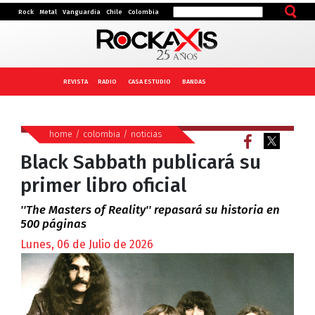
Rock
Metal
Vanguardia
Chile
Colombia
REVISTA
RADIO
CASA ESTUDIO
BANDAS
home
/
colombia
/
noticias
Black Sabbath publicará su
primer libro oficial
''The Masters of Reality'' repasará su historia en
500 páginas
Lunes, 06 de Julio de 2026