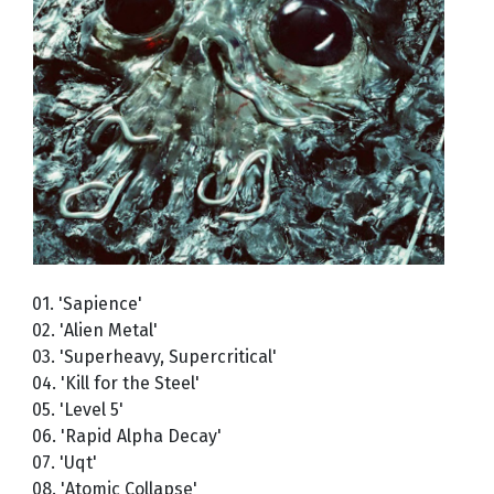
01. 'Sapience'
02. 'Alien Metal'
03. 'Superheavy, Supercritical'
04. 'Kill for the Steel'
05. 'Level 5'
06. 'Rapid Alpha Decay'
07. 'Uqt'
08. 'Atomic Collapse'