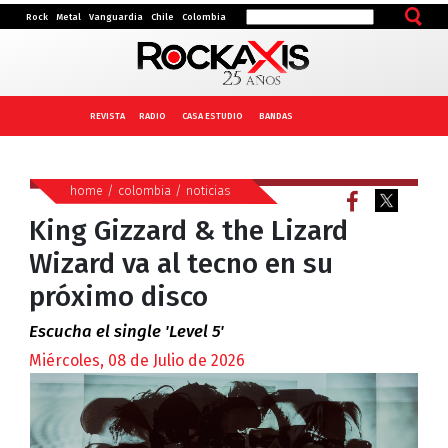
Rock
Metal
Vanguardia
Chile
Colombia
REVISTA
RADIO
CASA ESTUDIO
BANDAS
home
/
colombia
/
noticias
King Gizzard & the Lizard
Wizard va al tecno en su
próximo disco
Escucha el single 'Level 5'
Miércoles, 08 de Julio de 2026