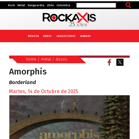
Rock
Metal
Vanguardia
Chile
Colombia
REVISTA
RADIO
CASA ESTUDIO
BANDAS
home
/
metal
/
discos
Amorphis
Borderland
Martes, 14 de Octubre de 2025