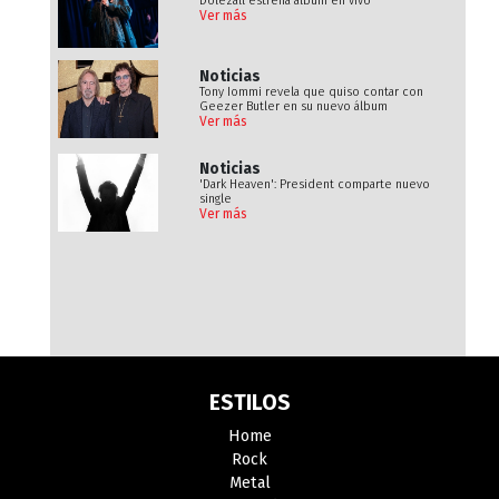
Dolezall estrena álbum en vivo
Ver más
Noticias
Tony Iommi revela que quiso contar con
Geezer Butler en su nuevo álbum
Ver más
Noticias
'Dark Heaven': President comparte nuevo
single
Ver más
ESTILOS
Home
Rock
Metal