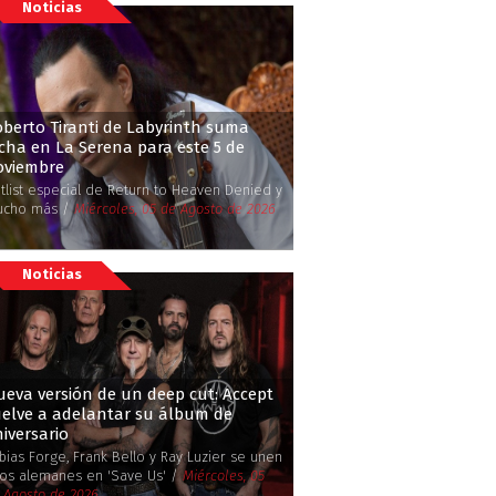
Noticias
berto Tiranti de Labyrinth suma
cha en La Serena para este 5 de
oviembre
tlist especial de Return to Heaven Denied y
ucho más /
Miércoles, 05 de Agosto de 2026
Noticias
eva versión de un deep cut: Accept
uelve a adelantar su álbum de
iversario
bias Forge, Frank Bello y Ray Luzier se unen
los alemanes en 'Save Us' /
Miércoles, 05
 Agosto de 2026