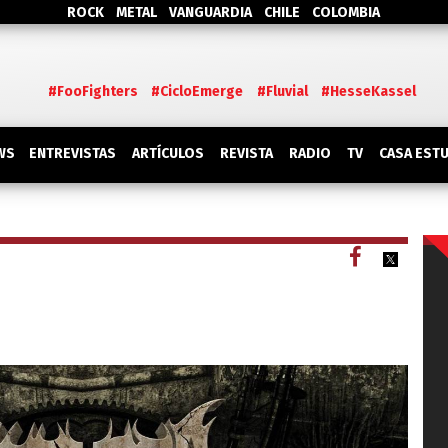
ROCK
METAL
VANGUARDIA
CHILE
COLOMBIA
#FooFighters
#CicloEmerge
#Fluvial
#HesseKassel
WS
ENTREVISTAS
ARTÍCULOS
REVISTA
RADIO
TV
CASA EST