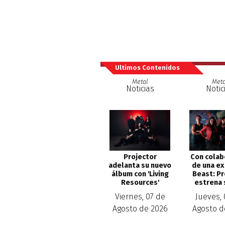
Ultimos Contenidos
Metal
Meta
Noticias
Notic
Projector
Con colab
adelanta su nuevo
de una ex
álbum con 'Living
Beast: P
Resources'
estrena 
Viernes, 07 de
Jueves,
Agosto de 2026
Agosto d