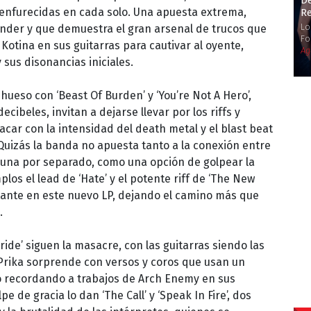
De
enfurecidas en cada solo. Una apuesta extrema,
R
Lo
nder y que demuestra el gran arsenal de trucos que
Fo
Kotina en sus guitarras para cautivar al oyente,
Ag
 sus disonancias iniciales.
hueso con ‘Beast Of Burden’ y ‘You’re Not A Hero’,
cibeles, invitan a dejarse llevar por los riffs y
ar con la intensidad del death metal y el blast beat
uizás la banda no apuesta tanto a la conexión entre
a una por separado, como una opción de golpear la
los el lead de ‘Hate’ y el potente riff de ‘The New
ante en este nuevo LP, dejando el camino más que
.
Pride’ siguen la masacre, con las guitarras siendo las
Prika sorprende con versos y coros que usan un
so recordando a trabajos de Arch Enemy en sus
pe de gracia lo dan ‘The Call’ y ‘Speak In Fire’, dos