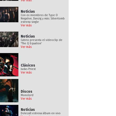
Ver más
Noticias
Con ex miembros de Type O
Negative, Danzig y más: Silvertomb
estrena single
Ver más
Noticias
Cabrio presenta el videoclip de
'The Q Equation'
Ver más
Clásicos
Judas Priest
Ver más
Discos
Monolord
Ver más
Noticias
Dolezall estrena álbum en vivo