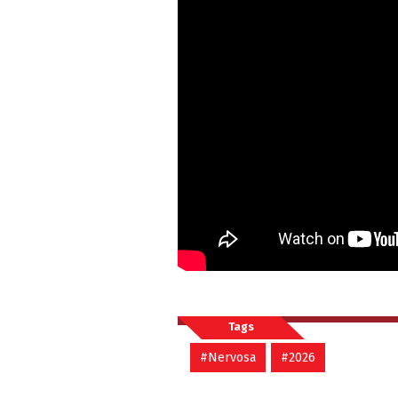
Tags
#Nervosa
#2026