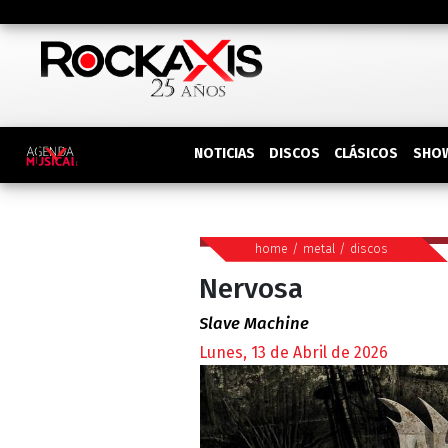
DISCOS
SHO
NOTICIAS
CLÁSICOS
home
/
metal
/
discos
Nervosa
Slave Machine
Lunes, 13 de Abril de 2026