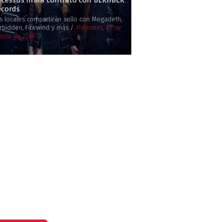
cessus firma contrato con BLKIIBLK
ecords
s locales compartirán sello con Megadeth,
rbidden, Firewind y más /
Miércoles, 05 de
osto de 2026