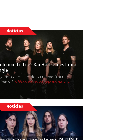
Noticias
elcome to Life': Kai Hansen estrena
ngle
gundo adelanto de su nuevo álbum en
litario /
Miércoles, 05 de Agosto de 2026
Noticias