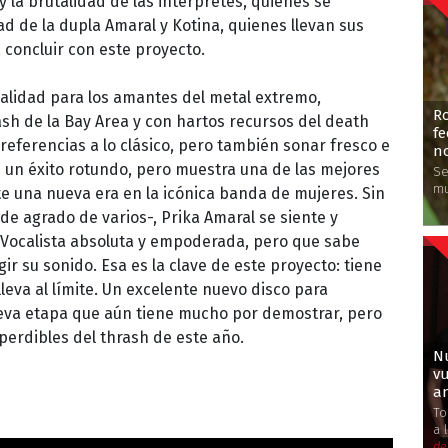
y la brutalidad de las intérpretes, quienes se
ad de la dupla Amaral y Kotina, quienes llevan sus
 concluir con este proyecto.
calidad para los amantes del metal extremo,
Ro
sh de la Bay Area y con hartos recursos del death
fe
 referencias a lo clásico, pero también sonar fresco e
n
un éxito rotundo, pero muestra una de las mejores
Se
m
e una nueva era en la icónica banda de mujeres. Sin
e agrado de varios-, Prika Amaral se siente y
ocalista absoluta y empoderada, pero que sabe
ir su sonido. Esa es la clave de este proyecto: tiene
leva al límite. Un excelente nuevo disco para
eva etapa que aún tiene mucho por demostrar, pero
perdibles del thrash de este año.
Nu
v
an
To
a 
de