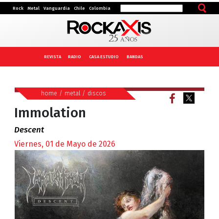
Rock
Metal
Vanguardia
Chile
Colombia
REVISTA
RADIO
CASA ESTUDIO
BANDAS
home
/
metal
/
discos
Immolation
Descent
Viernes, 01 de Mayo de 2026