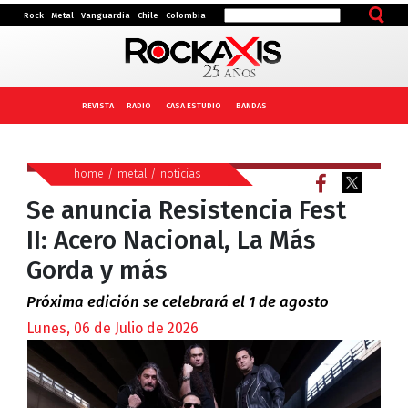
Rock
Metal
Vanguardia
Chile
Colombia
REVISTA
RADIO
CASA ESTUDIO
BANDAS
home
/
metal
/
noticias
Se anuncia Resistencia Fest
II: Acero Nacional, La Más
Gorda y más
Próxima edición se celebrará el 1 de agosto
Lunes, 06 de Julio de 2026