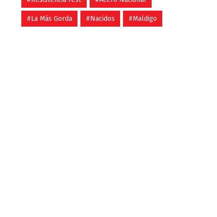
#La Más Gorda
#Nacidos
#Maldigo