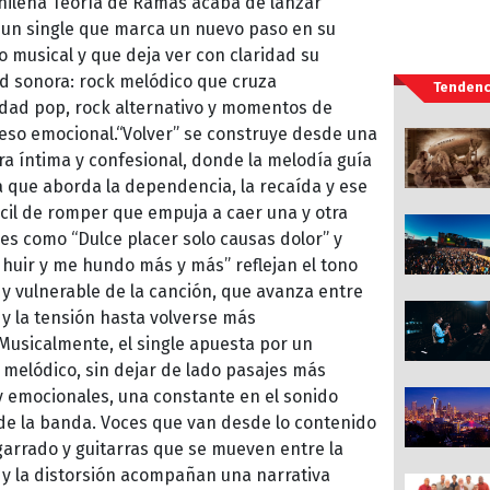
ilena Teoría de Ramas acaba de lanzar
, un single que marca un nuevo paso en su
o musical y que deja ver con claridad su
d sonora: rock melódico que cruza
Tendenc
idad pop, rock alternativo y momentos de
so emocional.“Volver” se construye desde una
a íntima y confesional, donde la melodía guía
a que aborda la dependencia, la recaída y ese
fícil de romper que empuja a caer una y otra
ses como “Dulce placer solo causas dolor” y
 huir y me hundo más y más” reflejan el tono
y vulnerable de la canción, que avanza entre
 y la tensión hasta volverse más
Musicalmente, el single apuesta por un
melódico, sin dejar de lado pasajes más
 emocionales, una constante en el sonido
de la banda. Voces que van desde lo contenido
garrado y guitarras que se mueven entre la
 y la distorsión acompañan una narrativa