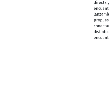
directa 
encuent
lanzamie
propuest
conectar
distinto
encuentr