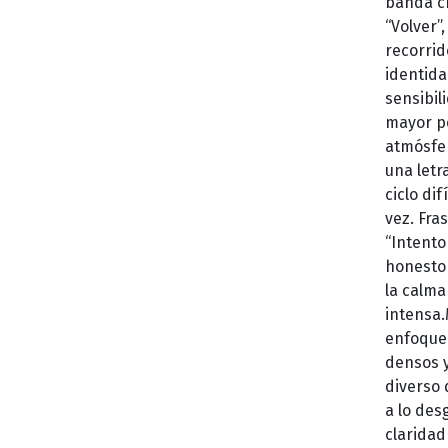
banda ch
“Volver”
recorrid
identida
sensibil
mayor pe
atmósfer
una letr
ciclo di
vez. Fra
“Intento
honesto 
la calma
intensa.
enfoque 
densos y
diverso 
a lo des
claridad