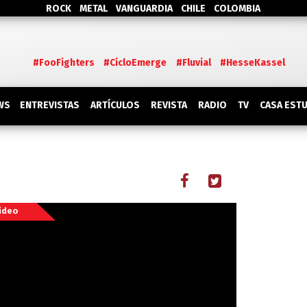
ROCK
METAL
VANGUARDIA
CHILE
COLOMBIA
#FooFighters
#CicloEmerge
#Fluvial
#HesseKassel
WS
ENTREVISTAS
ARTÍCULOS
REVISTA
RADIO
TV
CASA EST
ideo