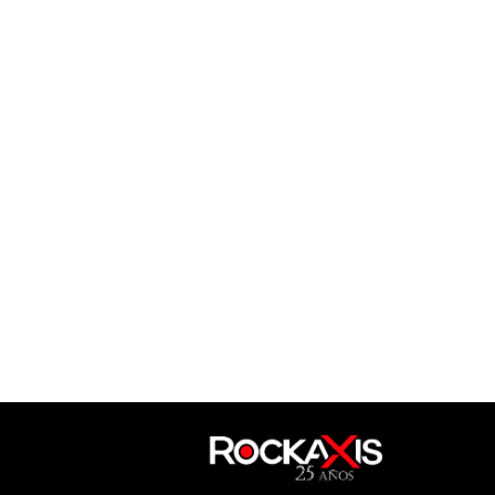
Noticias
Jim Ward y el presente de
Sparta: ''volví a enamorarme de
la música''
Ver más
Noticias
Concurso: Fiskales Ad-Hok
vuelve a Onaciú
Ver más
Noticias
Candelabro lleva su música a
Temuco
Ver más
Noticias
Concurso cerrado: Insite
debutará en Chile
Ver más
Noticias
Glenn Hughes anuncia su retiro
de los escenarios
Ver más