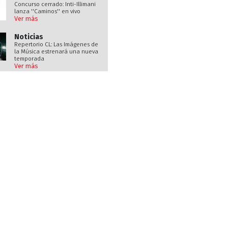
Concurso cerrado: Inti-Illimani
lanza ''Caminos'' en vivo
Ver más
Noticias
Repertorio CL: Las Imágenes de
la Música estrenará una nueva
temporada
Ver más
Noticias
'Everybody's Got a Plan': Anthrax
estrena tercer single de su
nuevo LP
Ver más
Noticias
Country Road Sessions: Se
suman artistas nacionales
Ver más
Noticias
Ángel Maulén es el invitado al
concierto de Gustavo
Santaolalla en Santiago
Ver más
Noticias
Weezer invita a Tony Hawk y
Curry Barker en su nuevo video
Ver más