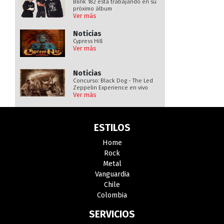
Blink 182 está trabajando en su
próximo álbum
Ver más
Noticias
Cypress Hill
Ver más
Noticias
Concurso: Black Dog - The Led
Zeppelin Experience en vivo
Ver más
Noticias
Surfestival 2027: Revelan cartel
ESTILOS
de artistas
Ver más
Home
Noticias
Rock
La Hora del Gnomo: Estrenan
Metal
novena temporada
Ver más
Vanguardia
Chile
Noticias
Colombia
About a Town: Nuevo evento
profondos el 21 de agosto
SERVICIOS
Ver más