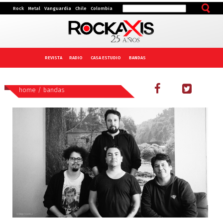
Rock
Metal
Vanguardia
Chile
Colombia
REVISTA
RADIO
CASA ESTUDIO
BANDAS
home
/
bandas