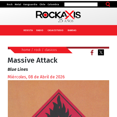
Rock
Metal
Vanguardia
Chile
Colombia
REVISTA
RADIO
CASA ESTUDIO
BANDAS
home
/
rock
/
clasicos
Massive Attack
Blue Lines
Miércoles, 08 de Abril de 2026