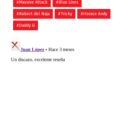
#Massive Attack
#Blue Lines
#Robert del Naja
#Tricky
#Horace Andy
#Daddy G