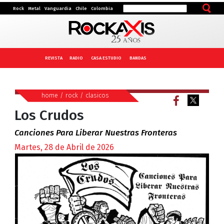
Rock
Metal
Vanguardia
Chile
Colombia
REVISTA
RADIO
CASA ESTUDIO
BANDAS
home
/
rock
/
clasicos
Los Crudos
Canciones Para Liberar Nuestras Fronteras
Martes, 28 de Abril de 2026