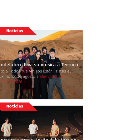
Noticias
andelabro lleva su música a Temuco
nto a Todos Mis Amigos Están Tristes el
óximo 22 de agosto /
Miércoles, 05 de
osto de 2026
Noticias