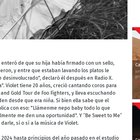
enteró de que su hija había firmado con un sello,
C
ieron, y entre que estaban lavando los platos le
Ju
pr
te desinvolucrado", declaró él después en Radio X.
Ag
". Violet tiene 20 años, creció cantando coros para
and Gold Tour de Foo Fighters, y lleva escuchando
en desde que era niña. Si bien ella sabe que el
plica con eso: "Llámenme nepo baby todo lo que
almente me den una oportunidad". Y “Be Sweet to Me”
arle, sí o sí a la música de Violet.
e 2024 hasta principios del año pasado en el estudio