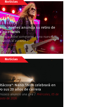
Noticias
lenn Hughes anuncia su retiro de
s escenarios
 músico debe someterse a una nueva
eración al corazón /
Miércoles, 05 de
osto de 2026
Noticias
Bitácora'': Nano Stern celebrará en
vo sus 20 años de carrera
 músico anunció una gira /
Miércoles, 05 de
osto de 2026