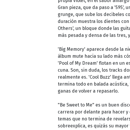
propia Violet, en el sabor amargo
Gran pieza, que da paso a '595', 
grunge, que sube los decibeles c
duración muestra los dientes con '
Others', un bloque donde las guit
más pesada y densa de las tres, 
'Big Memory' aparece desde la ni
álbum mute hacia su lado más cósm
'Pool of My Dream' flotan en un 
cuna. Son, sin duda, los tracks do
realmente es. 'Cool Buzz' llega ant
termina todo en balada acústica,
ganas de volver a repasarlo.
"Be Sweet to Me" es un buen disco,
carrera por delante para hacer y
temas que no termina de revelars
sobreexplica, es quizás su mayor 