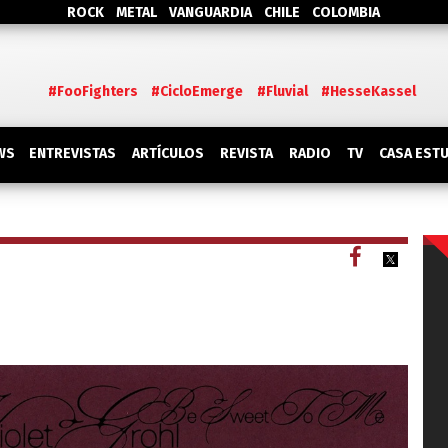
ROCK
METAL
VANGUARDIA
CHILE
COLOMBIA
#FooFighters
#CicloEmerge
#Fluvial
#HesseKassel
WS
ENTREVISTAS
ARTÍCULOS
REVISTA
RADIO
TV
CASA EST