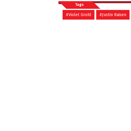
Tags
#Violet Grohl
#Justin Raisen