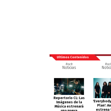
Ultimos Contenidos
Rock
Roc
Noticias
Notic
Repertorio CL: Las
'Everybody
Imágenes de la
Plan': A
Música estrenará
estrena 
una nueva