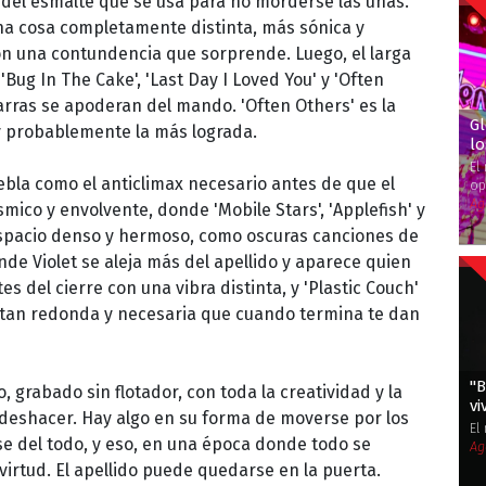
 del esmalte que se usa para no morderse las uñas.
una cosa completamente distinta, más sónica y
on una contundencia que sorprende. Luego, el larga
Bug In The Cake', 'Last Day I Loved You' y 'Often
arras se apoderan del mando. 'Often Others' es la
G
y probablemente la más lograda.
lo
El
ebla como el anticlimax necesario antes de que el
op
Ag
ico y envolvente, donde 'Mobile Stars', 'Applefish' y
espacio denso y hermoso, como oscuras canciones de
nde Violet se aleja más del apellido y aparece quien
es del cierre con una vibra distinta, y 'Plastic Couch'
 tan redonda y necesaria que cuando termina te dan
''
 grabado sin flotador, con toda la creatividad y la
vi
 deshacer. Hay algo en su forma de moverse por los
El
e del todo, y eso, en una época donde todo se
Ag
virtud. El apellido puede quedarse en la puerta.