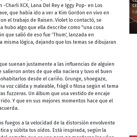
Co
n -Charli XCX, Lana Del Rey e Iggy Pop- en Los
Ch
Es
Dave, que había ido a ver a Kim Gordon en vivo en
Ag
 el trabajo de Raisen. Violet lo contactó, se
ía hubo algo que ella describe como "una cosa
ón que salió de eso fue 'Thum', lanzada en
 la misma lógica, dejando que los temas se dibujaran
que suenan justamente a las influencias de alguien
salieron antes de que ella naciera y tuvo el buen
 cohabitarlos desde el cariño. Grunge, shoegaze,
 voz cálida y maleable, frágil o filosa según el tema
ras fuzzeras. Un álbum que usa vestido de encaje
corrido. Y que en sus mejores momentos hace que el
 acuerda.
os fuegos a la velocidad de la distorsión envolvente
ca y súbita tus oídos. Está inspirada, según la