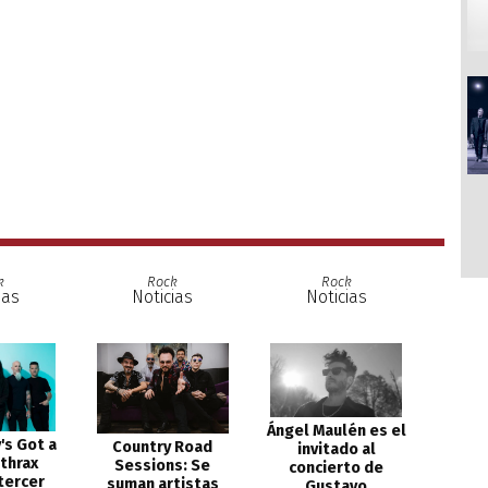
k
Rock
Rock
ias
Noticias
Noticias
Ángel Maulén es el
's Got a
Country Road
invitado al
nthrax
Sessions: Se
concierto de
tercer
suman artistas
Gustavo