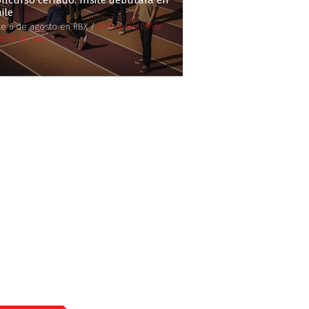
ncurso cerrado: Insite debutará en
ile
te 6 de agosto en RBX /
Miércoles, 05 de
osto de 2026