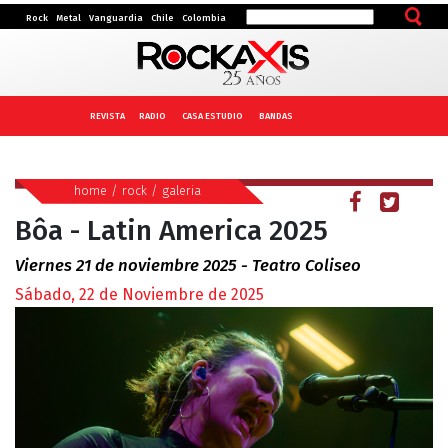
Rock
Metal
Vanguardia
Chile
Colombia
REVISTA
RADIO
CASA ESTUDIO
BANDAS
home
/
rock
/
galeria
Bôa - Latin America 2025
Viernes 21 de noviembre 2025 - Teatro Coliseo
Sábado, 22 de Noviembre de 2025