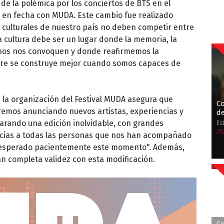
 de la polémica por los conciertos de BTS en el
n en fecha con MUDA. Este cambio fue realizado
culturales de nuestro país no deben competir entre
 cultura debe ser un lugar donde la memoria, la
nos nos convoquen y donde reafirmemos la
mpre se construye mejor cuando somos capaces de
, la organización del Festival MUDA asegura que
Co
remos anunciando nuevos artistas, experiencias y
d
rando una edición inolvidable, con grandes
Es
20
acias a todas las personas que nos han acompañado
 esperado pacientemente este momento". Además,
án completa validez con esta modificación.