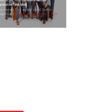
ncurso: Inti-Illimani lanza
Caminos'' en vivo
te viernes 7 de agosto en el Teatro
upolicán /
Martes, 04 de Agosto de 2026