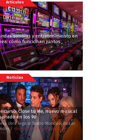
Articulos
andas sonoras y entretenimiento en
ínea: cómo funcionan juntos
Martes, 04 de Agosto de 2026
Noticias
ncurso: Close to Me, nuevo musical
spirado en los 90
eva obra llega al Teatro Municipal de Las
ndes /
Martes, 04 de Agosto de 2026