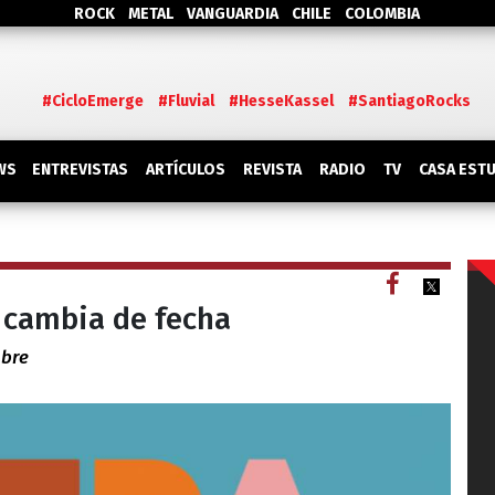
ROCK
METAL
VANGUARDIA
CHILE
COLOMBIA
#CicloEmerge
#Fluvial
#HesseKassel
#SantiagoRocks
WS
ENTREVISTAS
ARTÍCULOS
REVISTA
RADIO
TV
CASA EST
 cambia de fecha
ubre