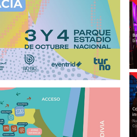
B
l
/
Co
in
Nu
Co