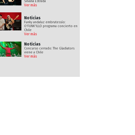
Silvana Estrada
Ver más
Noticias
Funky andaluz embrutessío:
O'FUNK'ILLO programa concierto en
Chile
Ver más
Noticias
Concurso cerrado: The Gladiators
viene a Chile
Ver más