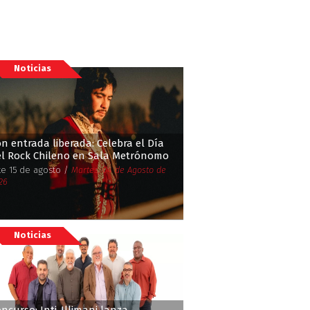
Noticias
n entrada liberada: Celebra el Día
el Rock Chileno en Sala Metrónomo
te 15 de agosto /
Martes, 04 de Agosto de
26
Noticias