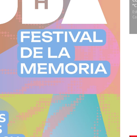
Co
''
Es
Ca