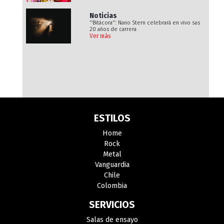
Noticias
''Bitácora'': Nano Stern celebrará en vivo sus
20 años de carrera
Ver más
ESTILOS
Home
Rock
Metal
Vanguardia
Chile
Colombia
SERVICIOS
Salas de ensayo