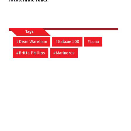
Tags
#Dean Wareham
#Galaxie 500
#Luna
#Britta Phillips
#Marineros