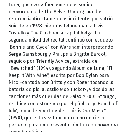
Luna, que evoca fuertemente el sonido
neoyorquino de The Velvet Underground y
referencia directamente el incidente que sufrió
Suicide en 1978 mientras teloneaban a Elvis
Costello y The Clash en la capital belga. La
segunda mitad del recital continuó con el dueto
'Bonnie and Clyde', con Wareham interpretando
Serge Gainsbourg y Phillips a Brigitte Bardot,
seguido por 'Friendly Advice', extraída de
"Bewitched" (1994), segundo álbum de Luna; "I’ll
Keep It With Mine", escrita por Bob Dylan para
Nico –cantada por Britta y con Roger tocando la
batería de pie, al estilo Moe Tucker-; y dos de las
canciones más queridas de Galaxie 500: 'Strange',
recibida con estruendo por el público, y 'Fourth of
July', tema de apertura de "This is Our Music"
(1990), que esta vez funcionó como un cierre
perfecto para una presentación tan conmovedora
como hipnótica.