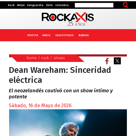
Rock
Metal
Vanguardia
Chile
Colombia
REVISTA
RADIO
CASA ESTUDIO
BANDAS
home
/
rock
/
shows
Dean Wareham: Sinceridad
eléctrica
El neozelandés cautivó con un show íntimo y
potente
Sábado, 16 de Mayo de 2026