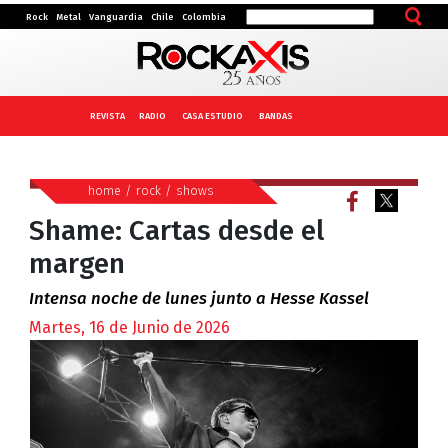
Rock
Metal
Vanguardia
Chile
Colombia
REVISTA
RADIO
CASA ESTUDIO
BANDAS
home
/
rock
/
shows
Shame: Cartas desde el
margen
Intensa noche de lunes junto a Hesse Kassel
Martes, 16 de Junio de 2026