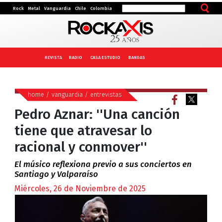
Rock
Metal
Vanguardia
Chile
Colombia
REVISTA
RADIO
CASA ESTUDIO
BANDAS
home
/
vanguardia
/
entrevistas
Pedro Aznar: ''Una canción
tiene que atravesar lo
racional y conmover''
El músico reflexiona previo a sus conciertos en
Santiago y Valparaíso
Miércoles, 26 de Noviembre de 2025