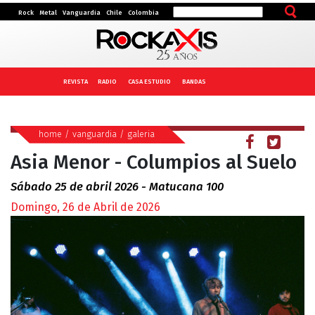
Rock
Metal
Vanguardia
Chile
Colombia
REVISTA
RADIO
CASA ESTUDIO
BANDAS
home
/
vanguardia
/
galeria
Asia Menor - Columpios al Suelo
Sábado 25 de abril 2026 - Matucana 100
Domingo, 26 de Abril de 2026