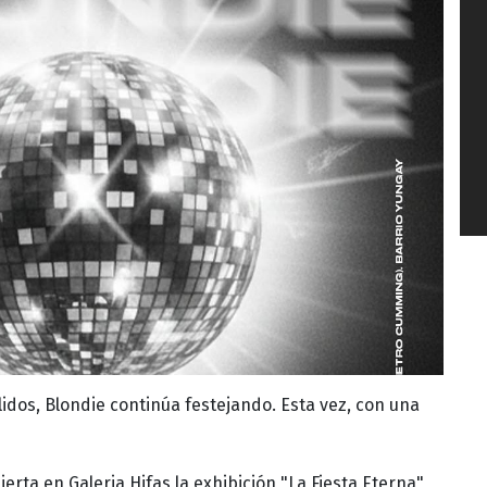
dos, Blondie continúa festejando. Esta vez, con una
rta en Galeria Hifas la exhibición "La Fiesta Eterna",