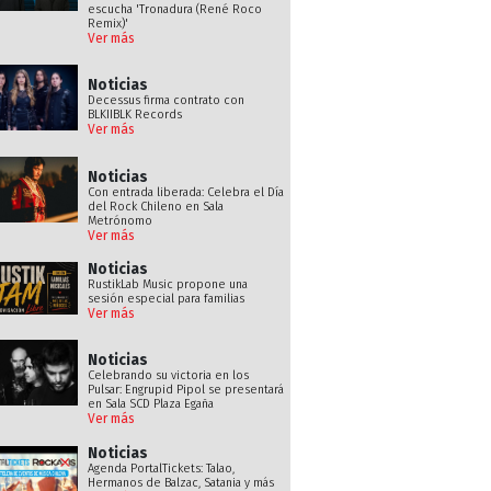
escucha 'Tronadura (René Roco
Remix)'
Ver más
Noticias
Decessus firma contrato con
BLKIIBLK Records
Ver más
Noticias
Con entrada liberada: Celebra el Día
del Rock Chileno en Sala
Metrónomo
Ver más
Noticias
RustikLab Music propone una
sesión especial para familias
Ver más
Noticias
Celebrando su victoria en los
Pulsar: Engrupid Pipol se presentará
en Sala SCD Plaza Egaña
Ver más
Noticias
Agenda PortalTickets: Talao,
Hermanos de Balzac, Satania y más