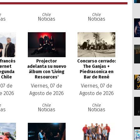
e
Chile
Chile
ias
Noticias
Noticias
Concurso cerrado:
 francés
Projector
The Ganjas +
Bernet
adelanta su nuevo
Piedrasonica en
egunda
álbum con 'Living
Bar de René
 Chile
Resources'
Viernes, 07 de
 07 de
Viernes, 07 de
Agosto de 2026
e 2026
Agosto de 2026
e
Chile
Chile
ias
Noticias
Noticias