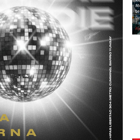
Re
M
t
De
Ra
Ag