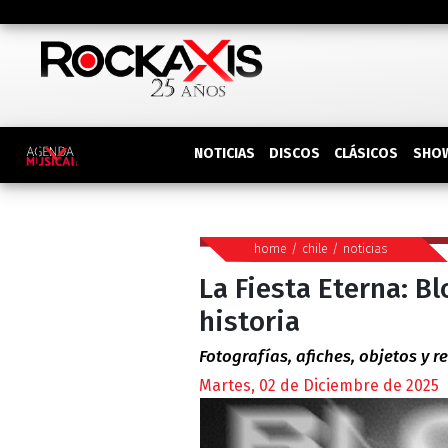
DISCOS
SHO
NOTICIAS
CLÁSICOS
home
/
chile
/
noticias
La Fiesta Eterna: B
historia
Fotografías, afiches, objetos y r
Martes, 02 de Diciembre de 2025