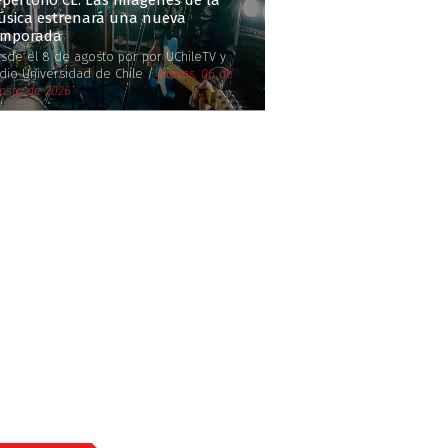
pertorio CL: Las Imágenes de la
úsica estrenará una nueva
emporada
sde el 8 de agosto por por UChileTV y
dio Universidad de Chile /
Jueves, 06 de
osto de 2026