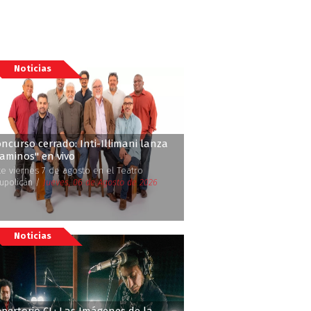
Noticias
ncurso cerrado: Inti-Illimani lanza
Caminos'' en vivo
te viernes 7 de agosto en el Teatro
upolicán /
Jueves, 06 de Agosto de 2026
Noticias