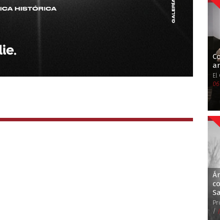
C
ar
El
06
Án
co
S
Pr
/