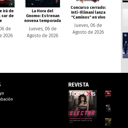
Concurso cerrado:
La Hora del
e irá de
Inti-Illimani lanza
Gnomo: Estrenan
l sur de
''Caminos'' en vivo
novena temporada
le
Jueves, 06 de
Jueves, 06 de
 06 de
Agosto de 2026
Agosto de 2026
e 2026
S
REVISTA
yo
abación