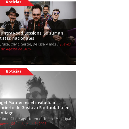
Noticias
ountry Road Sessions: Se suman
tistas nacionales
 Cruce, Olivia García, Delisse y más /
Jueves,
 de Agosto de 2026
Noticias
gel Maulén es el invitado al
ncierto de Gustavo Santaolalla en
antiago
óximo 23 de agosto en el Teatro Municipal
Jueves, 06 de Agosto de 2026