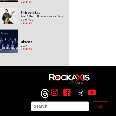
Ver más
Entrevistas
Paul Gilbert: Un maestro en clave
de WROC
Ver más
Discos
Upa+
Ver más
Go