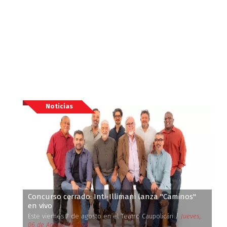
Noticias
Concurso cerrado: Inti-Illimani lanza ''Caminos''
en vivo
Este viernes 7 de agosto en el Teatro Caupolicán /
Jueves,
06 de Agosto de 2026