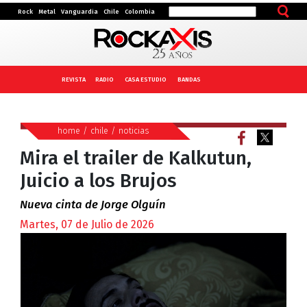
Rock
Metal
Vanguardia
Chile
Colombia
REVISTA
RADIO
CASA ESTUDIO
BANDAS
home
/
chile
/
noticias
Mira el trailer de Kalkutun,
Juicio a los Brujos
Nueva cinta de Jorge Olguín
Martes, 07 de Julio de 2026