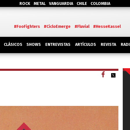
ROCK
METAL
VANGUARDIA
CHILE
COLOMBIA
#FooFighters
#CicloEmerge
#Fluvial
#HesseKassel
SHOWS
CLÁSICOS
ENTREVISTAS
ARTÍCULOS
REVISTA
RAD