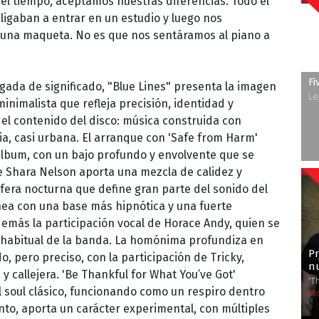
el tiempo, aceptamos nuestras diferencias. Todo el
igaban a entrar en un estudio y luego nos
 una maqueta. No es que nos sentáramos al piano a
Fi
gada de significado, "Blue Lines" presenta la imagen
Le
minimalista que refleja precisión, identidad y
n el contenido del disco: música construida con
ria, casi urbana. El arranque con 'Safe from Harm'
álbum, con un bajo profundo y envolvente que se
de Shara Nelson aporta una mezcla de calidez y
era nocturna que define gran parte del sonido del
ínea con una base más hipnótica y una fuerte
demás la participación vocal de Horace Andy, quien se
 habitual de la banda. La homónima profundiza en
P
, pero preciso, con la participación de Tricky,
n
 callejera. 'Be Thankful for What You’ve Got'
'T
soul clásico, funcionando como un respiro dentro
Ma
anto, aporta un carácter experimental, con múltiples