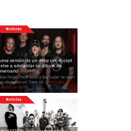
Noticias
eva versión de un deep cut: Accept
uelve a adelantar su álbum de
iversario
bias Forge, Frank Bello y Ray Luzier se unen
los alemanes en 'Save Us' /
Miércoles, 05
 Agosto de 2026
Noticias