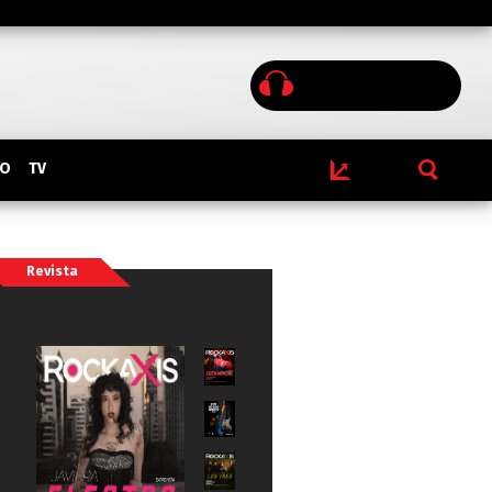
IO
TV
Revista