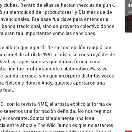
''
y clubes. Dentro de ellas se hacían mezclas de punk,
d
Se
rjó su mentalidad de "productores" y DJs más que de
05
nvencionales. Esa base fue clave para entender a
 banda tradicional, sino un proyecto colectivo donde
era eran tan importantes como las canciones.
 un álbum que a partir de su concepción rompió con
do un 8 de abril de 1991, el disco se construyó desde
 beats y capas sonoras que daban forma a una
rabación fue profundamente colaborativo. Massive
de banda cerrada, sino que incorporó distintas voces
ara Nelson y Horace Andy, quienes aportaron una
 final.
" con la revista NME, el artista explicó la forma de
 no tenemos una formación definida. No nos regimos
ía y el cantante. Somos simplemente una idea
cia entre ahora y The Wild Bunch es que no estamos