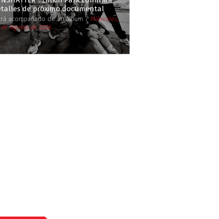
UNSHATTER'': Linkin Park confirma
etalles de próximo documental
rá acompañado de un álbum /
Miércoles,
 de Agosto de 2026