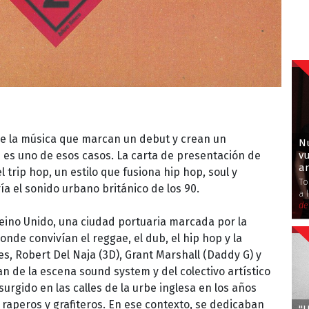
 de la música que marcan un debut y crean un
Nu
v
" es uno de esos casos. La carta de presentación de
an
 trip hop, un estilo que fusiona hip hop, soul y
To
ía el sonido urbano británico de los 90.
a 
de
Reino Unido, una ciudad portuaria marcada por la
donde convivían el reggae, el dub, el hip hop y la
es, Robert Del Naja (3D), Grant Marshall (Daddy G) y
 de la escena sound system y del colectivo artístico
urgido en las calles de la urbe inglesa en los años
 raperos y grafiteros. En ese contexto, se dedicaban