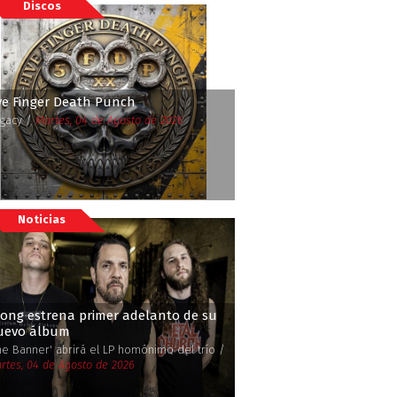
Discos
ve Finger Death Punch
gacy /
Martes, 04 de Agosto de 2026
Noticias
rong estrena primer adelanto de su
uevo álbum
he Banner' abrirá el LP homónimo del trío /
rtes, 04 de Agosto de 2026