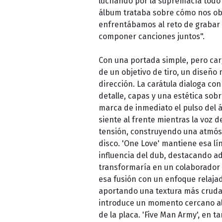
luchando por la supremacía todo 
álbum trataba sobre cómo nos obl
enfrentábamos al reto de grabar
componer canciones juntos".
Con una portada simple, pero car
de un objetivo de tiro, un diseño 
dirección. La carátula dialoga co
detalle, capas y una estética sob
marca de inmediato el pulso del 
siente al frente mientras la voz 
tensión, construyendo una atmósf
disco. 'One Love' mantiene esa l
influencia del dub, destacando a
transformaría en un colaborador
esa fusión con un enfoque relajado
aportando una textura más cruda y
introduce un momento cercano al 
de la placa. 'Five Man Army', en t