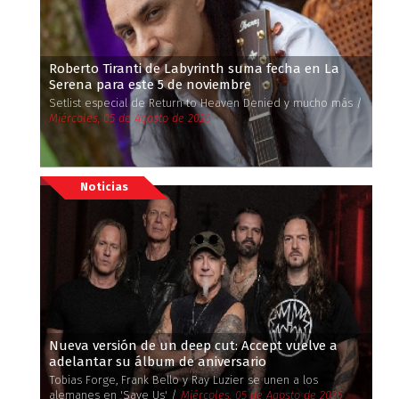
Roberto Tiranti de Labyrinth suma fecha en La
Serena para este 5 de noviembre
Setlist especial de Return to Heaven Denied y mucho más /
Miércoles, 05 de Agosto de 2026
Noticias
Nueva versión de un deep cut: Accept vuelve a
adelantar su álbum de aniversario
Tobias Forge, Frank Bello y Ray Luzier se unen a los
alemanes en 'Save Us' /
Miércoles, 05 de Agosto de 2026