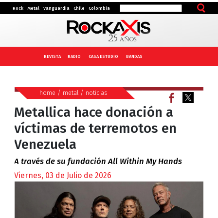
Rock
Metal
Vanguardia
Chile
Colombia
REVISTA
RADIO
CASA ESTUDIO
BANDAS
home
/
metal
/
noticias
Metallica hace donación a
víctimas de terremotos en
Venezuela
A través de su fundación All Within My Hands
Viernes, 03 de Julio de 2026