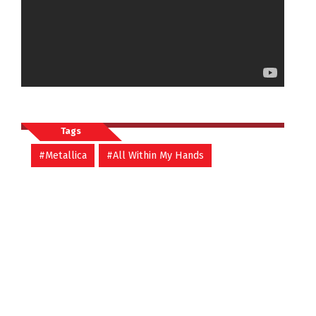
Tags
#Metallica
#All Within My Hands