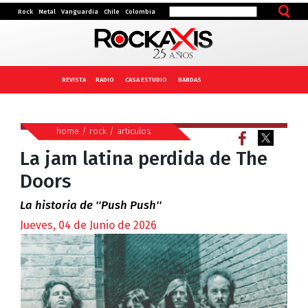
Rock
Metal
Vanguardia
Chile
Colombia
REVISTA
RADIO
CASA ESTUDIO
BANDAS
home
/
rock
/
articulos
La jam latina perdida de The
Doors
La historia de ''Push Push''
Jueves, 04 de Junio de 2026