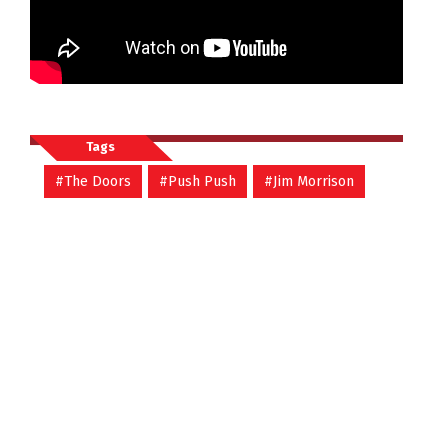
Tags
#The Doors
#Push Push
#Jim Morrison