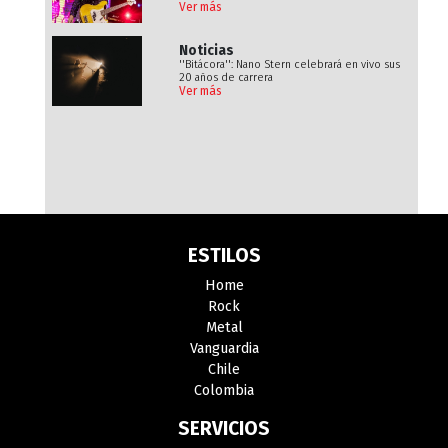
Ver más
Noticias
''Bitácora'': Nano Stern celebrará en vivo sus
20 años de carrera
Ver más
ESTILOS
Home
Rock
Metal
Vanguardia
Chile
Colombia
SERVICIOS