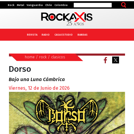
Rock
Metal
Vanguardia
Chile
Colombia
REVISTA
RADIO
CASA ESTUDIO
BANDAS
home
/
rock
/
clasicos
Dorso
Bajo una Luna Cámbrica
Viernes, 12 de Junio de 2026