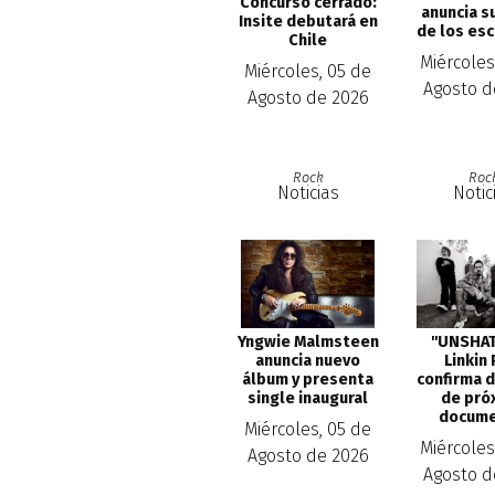
Concurso cerrado:
anuncia s
Insite debutará en
de los es
Chile
Miércoles
Miércoles, 05 de
Agosto d
Agosto de 2026
Rock
Roc
Noticias
Notic
''UNSHAT
Yngwie Malmsteen
Linkin 
anuncia nuevo
confirma 
álbum y presenta
de pró
single inaugural
docume
Miércoles, 05 de
Miércoles
Agosto de 2026
Agosto d