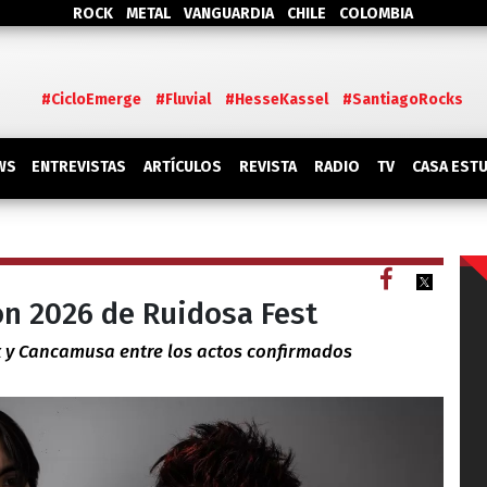
ROCK
METAL
VANGUARDIA
CHILE
COLOMBIA
#CicloEmerge
#Fluvial
#HesseKassel
#SantiagoRocks
WS
ENTREVISTAS
ARTÍCULOS
REVISTA
RADIO
TV
CASA EST
ón 2026 de Ruidosa Fest
x y Cancamusa entre los actos confirmados