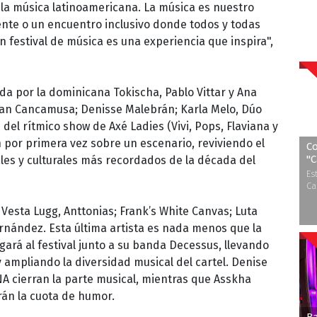
 la música latinoamericana. La música es nuestro
nte o un encuentro inclusivo donde todos y todas
n festival de música es una experiencia que inspira",
ada por la dominicana Tokischa, Pablo Vittar y Ana
uman Cancamusa; Denisse Malebrán; Karla Melo, Dúo
del rítmico show de Axé Ladies (Vivi, Pops, Flaviana y
n por primera vez sobre un escenario, reviviendo el
Co
''
es y culturales más recordados de la década del
Es
Ca
Vesta Lugg, Anttonias; Frank’s White Canvas; Luta
ernández. Esta última artista es nada menos que la
gará al festival junto a su banda Decessus, llevando
y ampliando la diversidad musical del cartel. Denise
INA cierran la parte musical, mientras que Asskha
án la cuota de humor.