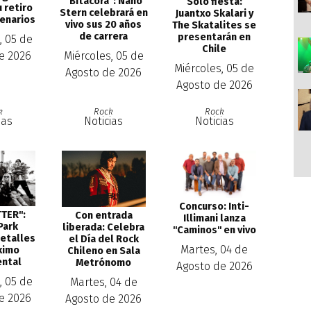
''Bitácora'': Nano
Sólo fiesta:
u retiro
Stern celebrará en
Juantxo Skalari y
cenarios
vivo sus 20 años
The Skatalites se
de carrera
presentarán en
, 05 de
Chile
Miércoles, 05 de
e 2026
Miércoles, 05 de
Agosto de 2026
Agosto de 2026
k
Rock
Rock
ias
Noticias
Noticias
Concurso: Inti-
TER'':
Con entrada
Illimani lanza
Park
liberada: Celebra
''Caminos'' en vivo
detalles
el Día del Rock
Martes, 04 de
ximo
Chileno en Sala
ntal
Metrónomo
Agosto de 2026
, 05 de
Martes, 04 de
e 2026
Agosto de 2026