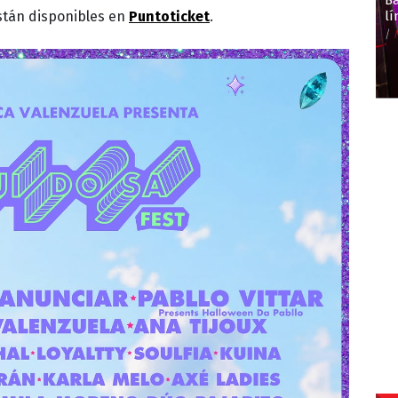
B
stán disponibles en
Puntoticket
.
l
/