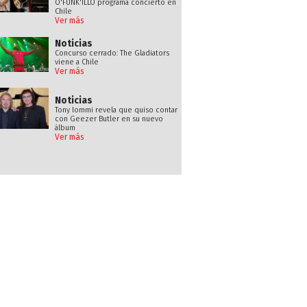
O'FUNK'ILLO programa concierto en
Chile
Ver más
Noticias
Concurso cerrado: The Gladiators
viene a Chile
Ver más
Noticias
Tony Iommi revela que quiso contar
con Geezer Butler en su nuevo
álbum
Ver más