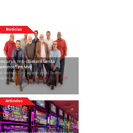
Noticias
ncurso: Inti-Illimani lanza
Caminos'' en vivo
te viernes 7 de agosto en el Teatro
upolicán /
Martes, 04 de Agosto de 2026
Articulos