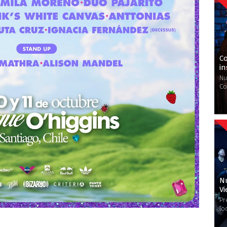
Co
in
Nu
Co
Nu
Vi
Pr
lo