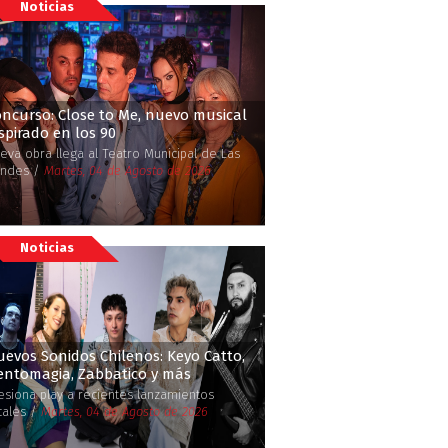
Noticias
ncurso: Close to Me, nuevo musical
spirado en los 90
eva obra llega al Teatro Municipal de Las
ndes /
Martes, 04 de Agosto de 2026
Noticias
evos Sonidos Chilenos: Keyo Catto,
entomagia, Zabbatico y más
esiona play a recientes lanzamientos
cales /
Martes, 04 de Agosto de 2026