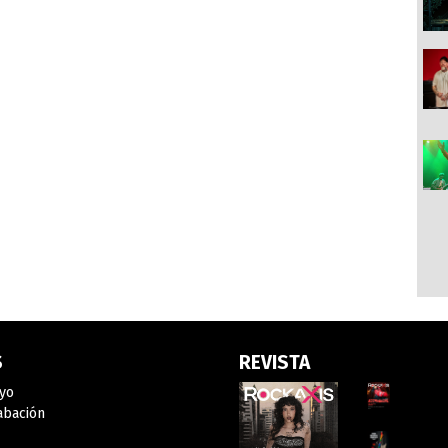
S
REVISTA
yo
abación