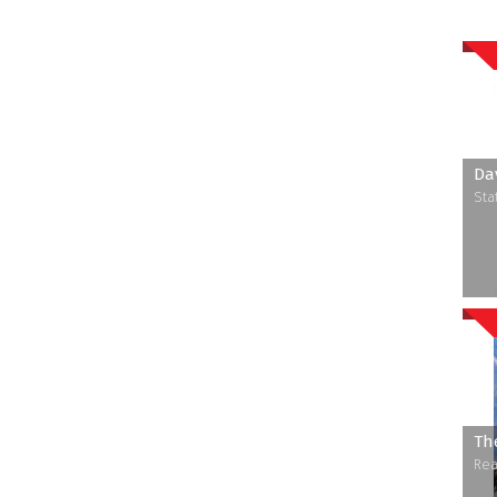
Da
Sta
Th
Rea