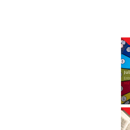
Jul
Ent
Mié