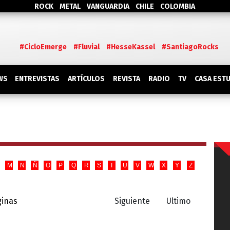
ROCK
METAL
VANGUARDIA
CHILE
COLOMBIA
#CicloEmerge
#Fluvial
#HesseKassel
#SantiagoRocks
WS
ENTREVISTAS
ARTÍCULOS
REVISTA
RADIO
TV
CASA EST
M
N
Ñ
O
P
Q
R
S
T
U
V
W
X
Y
Z
ginas
Siguiente
Ultimo