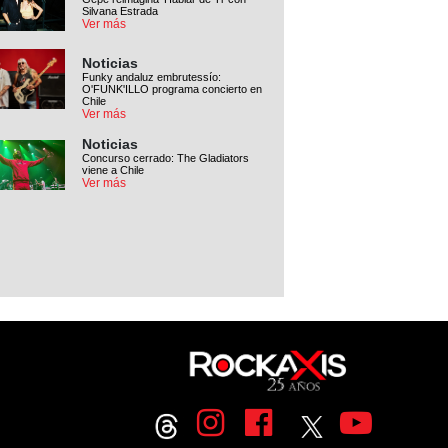
Silvana Estrada
Ver más
Noticias
Funky andaluz embrutessío:
O'FUNK'ILLO programa concierto en
Chile
Ver más
Noticias
Concurso cerrado: The Gladiators
viene a Chile
Ver más