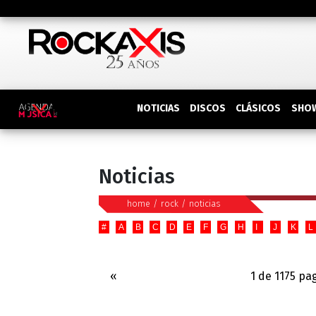
DISCOS
SHO
NOTICIAS
CLÁSICOS
Noticias
home
/
rock
/
noticias
#
A
B
C
D
E
F
G
H
I
J
K
L
«
1 de 1175 pa