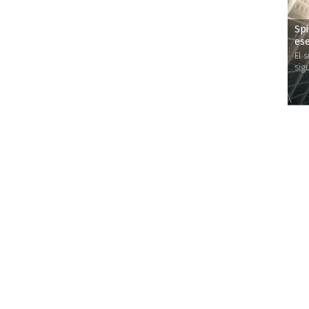
Sp
es
El 
sig