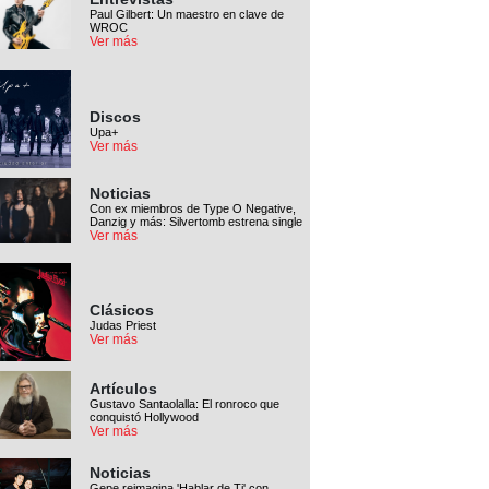
Paul Gilbert: Un maestro en clave de
WROC
Ver más
Discos
Upa+
Ver más
Noticias
Con ex miembros de Type O Negative,
Danzig y más: Silvertomb estrena single
Ver más
Clásicos
Judas Priest
Ver más
Artículos
Gustavo Santaolalla: El ronroco que
conquistó Hollywood
Ver más
Noticias
Gepe reimagina 'Hablar de Ti' con