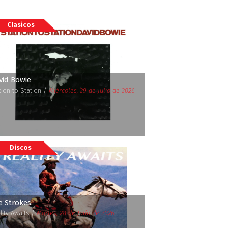
Clasicos
vid Bowie
tion to Station /
Miércoles, 29 de Julio de 2026
Discos
e Strokes
lity Awaits /
Martes, 28 de Julio de 2026