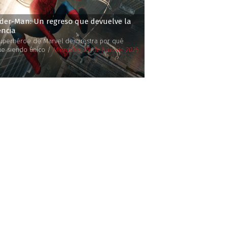
ider-Man: Un regreso que devuelve la
encia
superhéroe de Marvel demuestra por qué
ue siendo único /
Miércoles, 29 de Julio de 2026