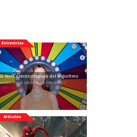
Entrevistas
ia Wolf: Crecer después del algoritmo
revista con la cantante neoyorquina /
rcoles, 29 de Julio de 2026
Articulos