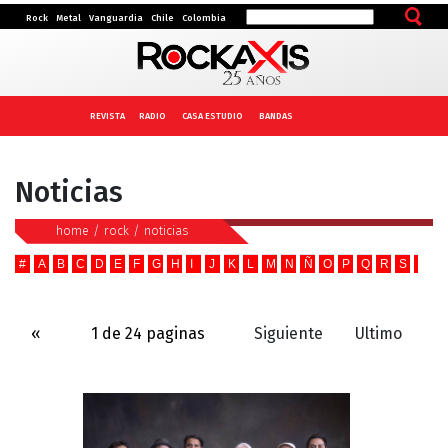
Rock
Metal
Vanguardia
Chile
Colombia
REVISTA
RADIO
CASA ESTUDIO
BANDAS
Noticias
home
/
rock
/
noticias
#
A
B
C
D
E
F
G
H
I
J
K
L
M
N
Ñ
O
P
Q
R
S
T
U
«
1 de 24 paginas
Siguiente
Ultimo