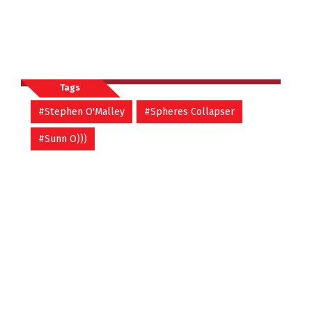
Tags
#Stephen O'Malley
#Spheres Collapser
#Sunn O)))