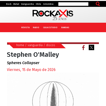
Rock
Metal
Vanguardia
Chile
Colombia
REVISTA
RADIO
CASA ESTUDIO
BANDAS
home
/
vanguardia
/
discos
Stephen O'Malley
Spheres Collapser
Viernes, 15 de Mayo de 2026