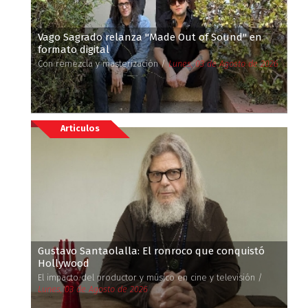
Vago Sagrado relanza ''Made Out of Sound'' en
formato digital
Con remezcla y masterización /
Lunes, 03 de Agosto de 2026
Articulos
Gustavo Santaolalla: El ronroco que conquistó
Hollywood
El impacto del productor y músico en cine y televisión /
Lunes, 03 de Agosto de 2026