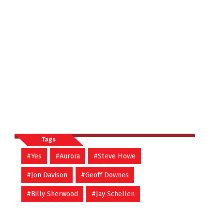
Tags
#Yes
#Aurora
#Steve Howe
#Jon Davison
#Geoff Downes
#Billy Sherwood
#Jay Schellen