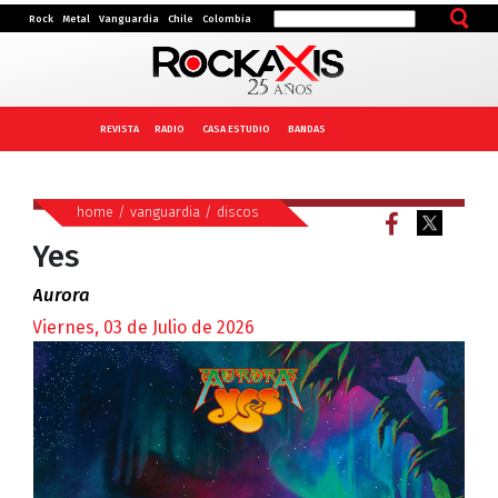
Rock
Metal
Vanguardia
Chile
Colombia
REVISTA
RADIO
CASA ESTUDIO
BANDAS
home
/
vanguardia
/
discos
Yes
Aurora
Viernes, 03 de Julio de 2026