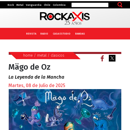
Rock
Metal
Vanguardia
Chile
Colombia
REVISTA
RADIO
CASA ESTUDIO
BANDAS
home
/
metal
/
clasicos
Mägo de Oz
La Leyenda de la Mancha
Martes, 08 de Julio de 2025