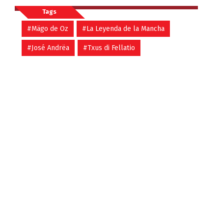
Tags
#Mägo de Oz
#La Leyenda de la Mancha
#José Andrëa
#Txus di Fellatio