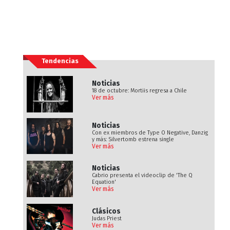
Tendencias
Noticias
18 de octubre: Mortiis regresa a Chile
Ver más
Noticias
Con ex miembros de Type O Negative, Danzig
y más: Silvertomb estrena single
Ver más
Noticias
Cabrio presenta el videoclip de 'The Q
Equation'
Ver más
Clásicos
Judas Priest
Ver más