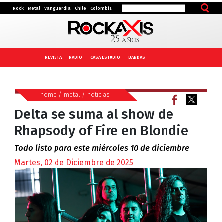
Rock
Metal
Vanguardia
Chile
Colombia
REVISTA
RADIO
CASA ESTUDIO
BANDAS
home
/
metal
/
noticias
Delta se suma al show de
Rhapsody of Fire en Blondie
Todo listo para este miércoles 10 de diciembre
Martes, 02 de Diciembre de 2025