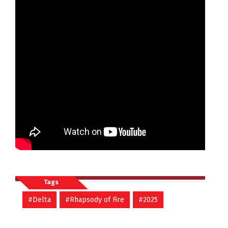
Tags
#Delta
#Rhapsody of Fire
#2025