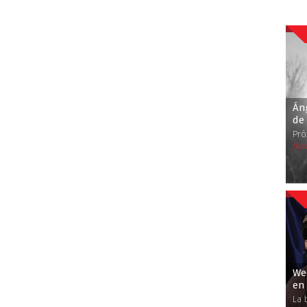
Áng
de
Pró
Jue
Wee
en
La 