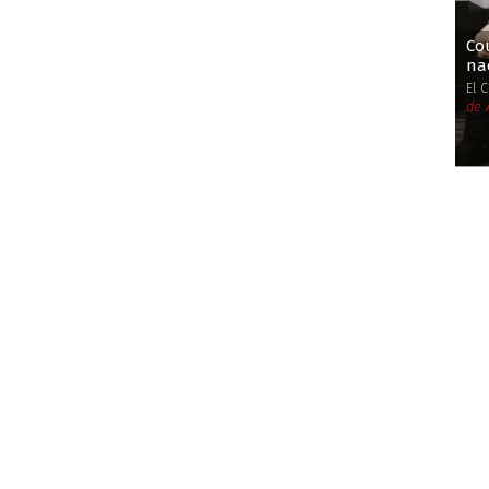
Co
na
El 
de 