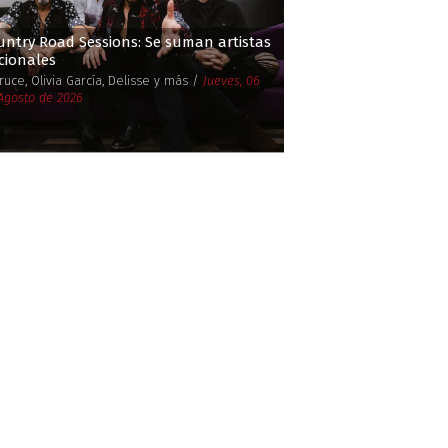
untry Road Sessions: Se suman artistas
cionales
Cruce, Olivia García, Delisse y más /
Jueves, 06
Agosto de 2026