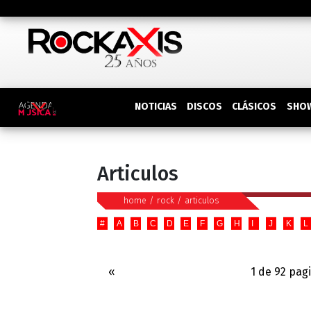
DISCOS
SHO
NOTICIAS
CLÁSICOS
Articulos
home
/
rock
/
articulos
#
A
B
C
D
E
F
G
H
I
J
K
L
«
1 de 92 pag