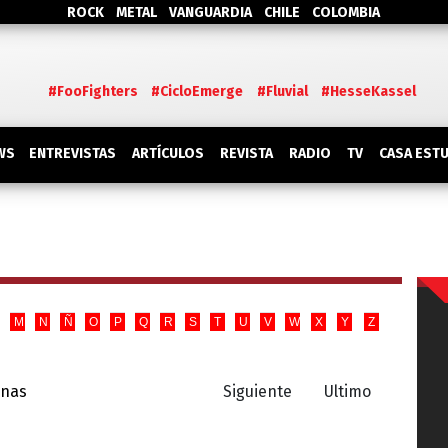
ROCK
METAL
VANGUARDIA
CHILE
COLOMBIA
#FooFighters
#CicloEmerge
#Fluvial
#HesseKassel
WS
ENTREVISTAS
ARTÍCULOS
REVISTA
RADIO
TV
CASA EST
M
N
Ñ
O
P
Q
R
S
T
U
V
W
X
Y
Z
inas
Siguiente
Ultimo