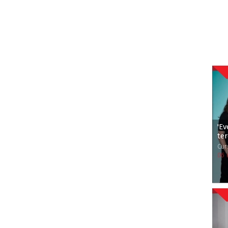
'Ev
ter
Cur
06 