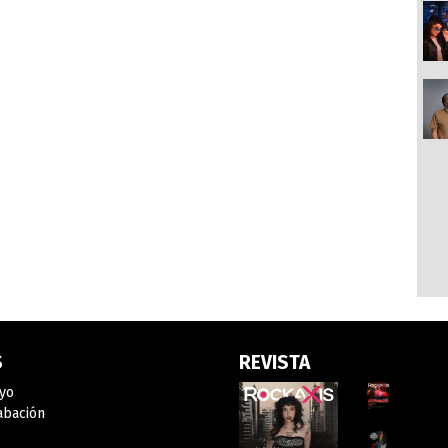
S
REVISTA
yo
abación