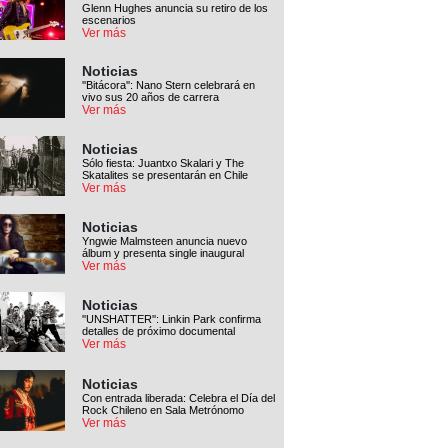
Glenn Hughes anuncia su retiro de los
escenarios
Ver más
Noticias
''Bitácora'': Nano Stern celebrará en
vivo sus 20 años de carrera
Ver más
Noticias
Sólo fiesta: Juantxo Skalari y The
Skatalites se presentarán en Chile
Ver más
Noticias
Yngwie Malmsteen anuncia nuevo
álbum y presenta single inaugural
Ver más
Noticias
''UNSHATTER'': Linkin Park confirma
detalles de próximo documental
Ver más
Noticias
Con entrada liberada: Celebra el Día del
Rock Chileno en Sala Metrónomo
Ver más