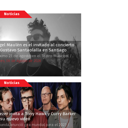
Noticias
el Maulén es el invitado al concierto
 Gustavo Santaolalla en Santiago
ximo 23 de agosto en el Teatro Municipal /
ves, 06 de Agosto de 2026
Noticias
zer invita a Tony Hawk y Curry Barker
 su nuevo video
banda anunció gira mundial para el 2027 /