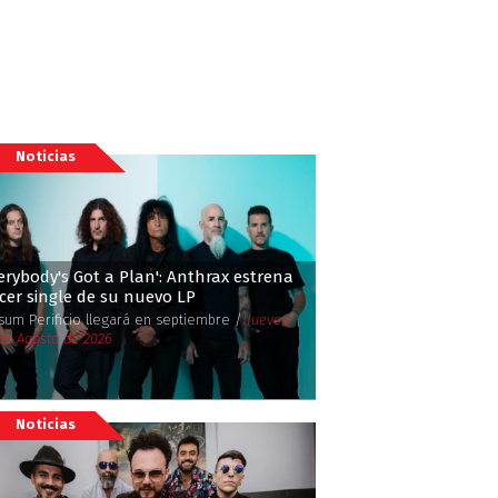
Noticias
erybody's Got a Plan': Anthrax estrena
cer single de su nuevo LP
sum Perificio llegará en septiembre /
Jueves,
de Agosto de 2026
Noticias