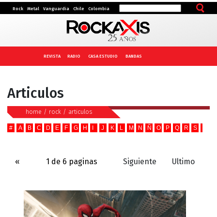
Rock
Metal
Vanguardia
Chile
Colombia
REVISTA
RADIO
CASA ESTUDIO
BANDAS
Articulos
home
/
rock
/
articulos
#
A
B
C
D
E
F
G
H
I
J
K
L
M
N
Ñ
O
P
Q
R
S
T
U
«
1 de 6 paginas
Siguiente
Ultimo