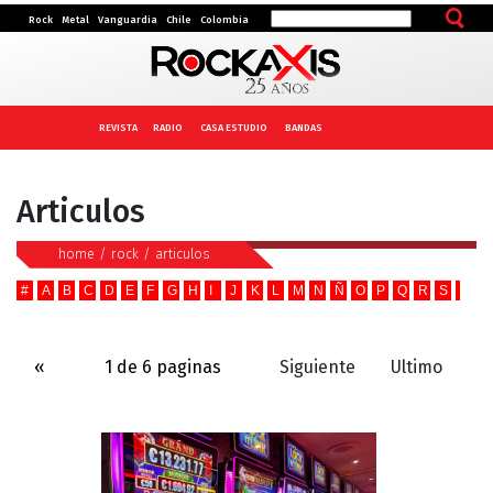
Rock
Metal
Vanguardia
Chile
Colombia
REVISTA
RADIO
CASA ESTUDIO
BANDAS
Articulos
home
/
rock
/
articulos
#
A
B
C
D
E
F
G
H
I
J
K
L
M
N
Ñ
O
P
Q
R
S
T
U
«
1 de 6 paginas
Siguiente
Ultimo