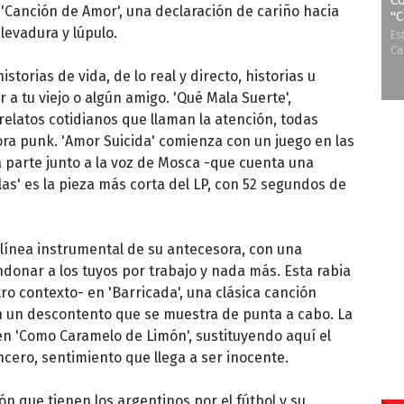
Co
 'Canción de Amor', una declaración de cariño hacia
''
levadura y lúpulo.
Es
Ca
storias de vida, de lo real y directo, historias u
 a tu viejo o algún amigo. 'Qué Mala Suerte',
relatos cotidianos que llaman la atención, todas
 punk. 'Amor Suicida' comienza con un juego en las
 parte junto a la voz de Mosca -que cuenta una
llas' es la pieza más corta del LP, con 52 segundos de
 línea instrumental de su antecesora, con una
ndonar a los tuyos por trabajo y nada más. Esta rabia
o contexto- en 'Barricada', una clásica canción
on un descontento que se muestra de punta a cabo. La
n 'Como Caramelo de Limón', sustituyendo aquí el
ncero, sentimiento que llega a ser inocente.
n que tienen los argentinos por el fútbol y su