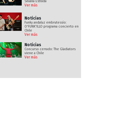
Silvana Estrada
Ver más
Noticias
Funky andaluz embrutessío:
O'FUNK'ILLO programa concierto en
Chile
Ver más
Noticias
Concurso cerrado: The Gladiators
viene a Chile
Ver más