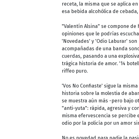
receta, la misma que se aplica en
esa bebida alcohólica de cebada, 
"Valentín Alsina" se compone de hi
opiniones que le podrías escuchar
'Novedades' y 'Odio Laburar' son 
acompañadas de una banda sonora
cuerdas, pasando a una explosiva
trágica historia de amor. '14 bote
riffeo puro.
'Vos No Confiaste' sigue la misma
historia sobre la molestia de aba
se muestra aún más -pero bajo otr
"anti-yuta": rápida, agresiva y c
misma efervescencia se percibe e
odio por la policía por un amor si
No es novedad para nadie la pasió