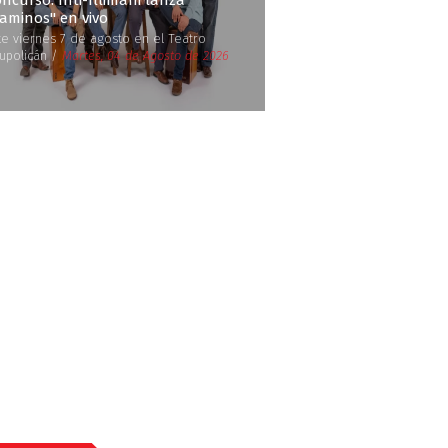
ncurso: Inti-Illimani lanza
Caminos'' en vivo
te viernes 7 de agosto en el Teatro
upolicán /
Martes, 04 de Agosto de 2026