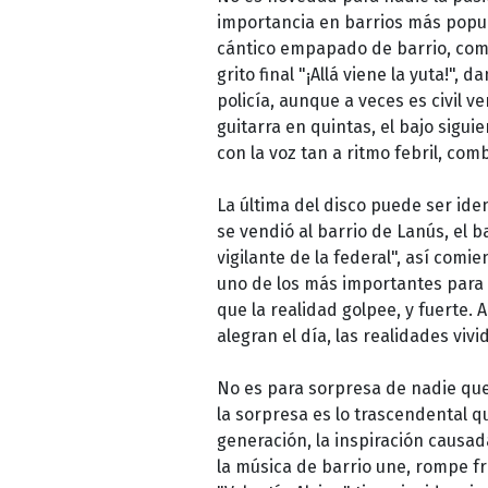
importancia en barrios más popu
cántico empapado de barrio, como 
grito final "¡Allá viene la yuta!", 
policía, aunque a veces es civil ve
guitarra en quintas, el bajo sigui
con la voz tan a ritmo febril, co
La última del disco puede ser ide
se vendió al barrio de Lanús, el ba
vigilante de la federal", así comi
uno de los más importantes para l
que la realidad golpee, y fuerte. 
alegran el día, las realidades vi
No es para sorpresa de nadie que
la sorpresa es lo trascendental q
generación, la inspiración causa
la música de barrio une, rompe f