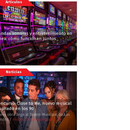
Articulos
andas sonoras y entretenimiento en
ínea: cómo funcionan juntos
Martes, 04 de Agosto de 2026
Noticias
ncurso: Close to Me, nuevo musical
spirado en los 90
eva obra llega al Teatro Municipal de Las
ndes /
Martes, 04 de Agosto de 2026