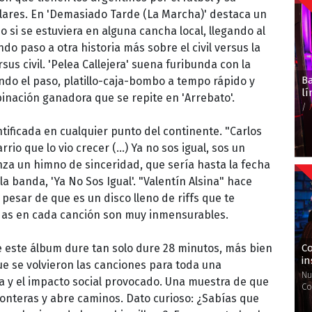
lares. En 'Demasiado Tarde (La Marcha)' destaca un
si se estuviera en alguna cancha local, llegando al
dando paso a otra historia más sobre el civil versus la
rsus civil. 'Pelea Callejera' suena furibunda con la
B
endo el paso, platillo-caja-bombo a tempo rápido y
l
mbinación ganadora que se repite en 'Arrebato'.
/
ntificada en cualquier punto del continente. "Carlos
rrio que lo vio crecer (…) Ya no sos igual, sos un
enza un himno de sinceridad, que sería hasta la fecha
a banda, 'Ya No Sos Igual'. "Valentín Alsina" hace
A pesar de que es un disco lleno de riffs que te
vidas en cada canción son muy inmensurables.
Co
 este álbum dure tan solo dure 28 minutos, más bien
in
ue se volvieron las canciones para toda una
Nu
da y el impacto social provocado. Una muestra de que
Co
ronteras y abre caminos. Dato curioso: ¿Sabías que