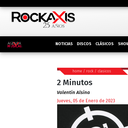
DISCOS
SHO
NOTICIAS
CLÁSICOS
home
/
rock
/
clasicos
2 Minutos
Valentín Alsina
Jueves, 05 de Enero de 2023