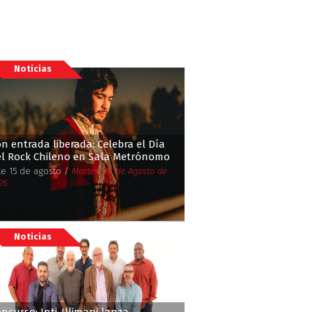
Noticias
n entrada liberada: Celebra el Día
el Rock Chileno en Sala Metrónomo
te 15 de agosto /
Martes, 04 de Agosto de
26
Noticias