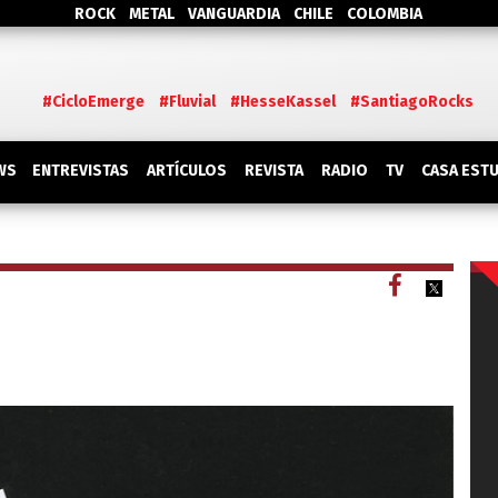
ROCK
METAL
VANGUARDIA
CHILE
COLOMBIA
#CicloEmerge
#Fluvial
#HesseKassel
#SantiagoRocks
WS
ENTREVISTAS
ARTÍCULOS
REVISTA
RADIO
TV
CASA EST