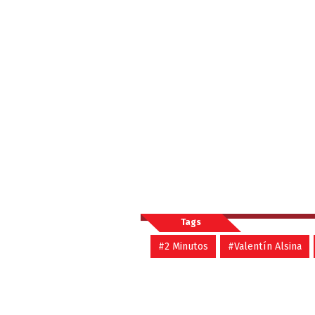
Tags
#2 Minutos
#Valentín Alsina