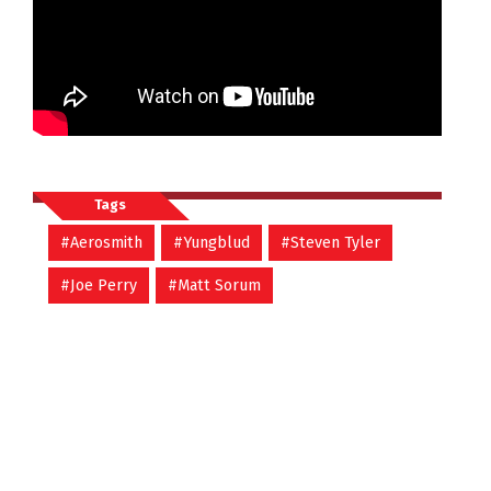
Tags
#Aerosmith
#Yungblud
#Steven Tyler
#Joe Perry
#Matt Sorum