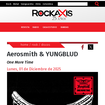
Rock
Metal
Vanguardia
Chile
Colombia
REVISTA
RADIO
CASA ESTUDIO
BANDAS
home
/
rock
/
discos
Aerosmith & YUNGBLUD
One More Time
Lunes, 01 de Diciembre de 2025