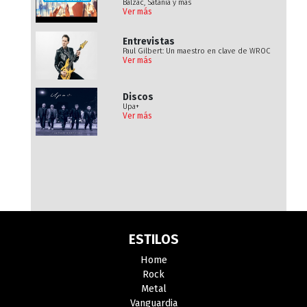
Balzac, Satania y más
Ver más
Entrevistas
Paul Gilbert: Un maestro en clave de WROC
Ver más
Discos
Upa+
Ver más
ESTILOS
Home
Rock
Metal
Vanguardia