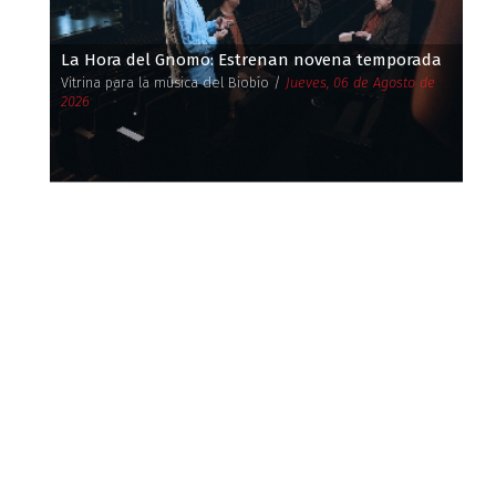
La Hora del Gnomo: Estrenan novena temporada
Vitrina para la música del Biobío /
Jueves, 06 de Agosto de
2026