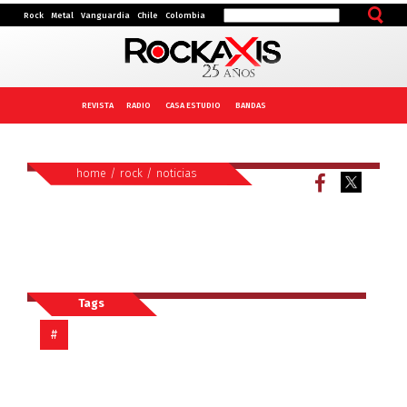
Rock
Metal
Vanguardia
Chile
Colombia
REVISTA
RADIO
CASA ESTUDIO
BANDAS
home
/
rock
/
noticias
Tags
#