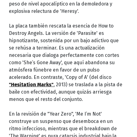
peso de nivel apocalíptico en la demoledora y
explosiva relectura de 'Heresy'.
La placa también rescata la esencia de How to
Destroy Angels. La versión de 'Parasite' es
hipnotizante, sostenida por un bajo adictivo que
se rehúsa a terminar. Es una actualización
necesaria que dialoga perfectamente con cortes
como 'She’s Gone Away', que aquí abandona su
atmósfera fúnebre en favor de un pulso
acelerado. En contraste, 'Copy of A' (del disco
"Hesitation Marks"
, 2013) se traslada a la pista de
baile con efectividad, aunque quizás arriesga
menos que el resto del conjunto.
En la revisión de "Year Zero", 'Me I’m Not'
construye un suspenso que desemboca en un
ritmo infeccioso, mientras que el breakdown de
'The Warning' es pura catarsis industrial bajo la