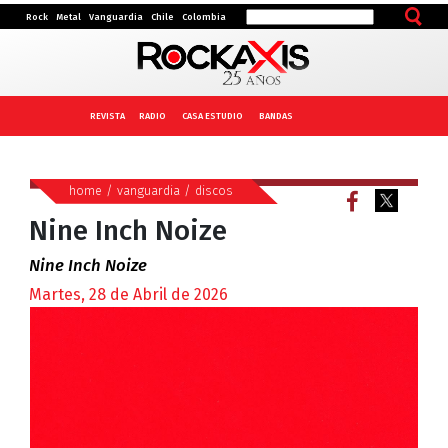
Rock
Metal
Vanguardia
Chile
Colombia
REVISTA
RADIO
CASA ESTUDIO
BANDAS
home
/
vanguardia
/
discos
Nine Inch Noize
Nine Inch Noize
Martes, 28 de Abril de 2026