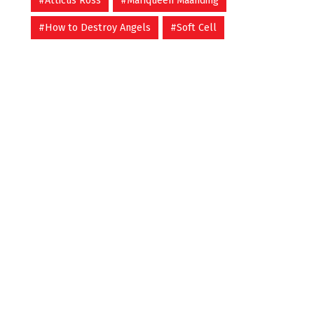
#Atticus Ross
#Mariqueen Maanding
#How to Destroy Angels
#Soft Cell