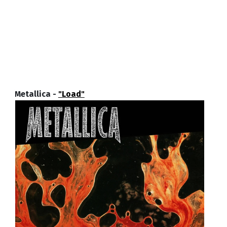
Metallica -
"Load"