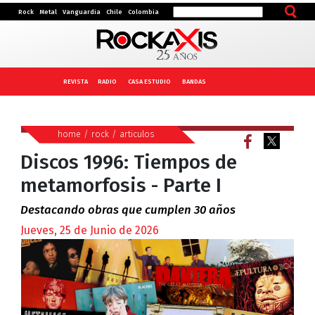
Rock
Metal
Vanguardia
Chile
Colombia
REVISTA
RADIO
CASA ESTUDIO
BANDAS
home
/
rock
/
articulos
Discos 1996: Tiempos de
metamorfosis - Parte I
Destacando obras que cumplen 30 años
Jueves, 25 de Junio de 2026