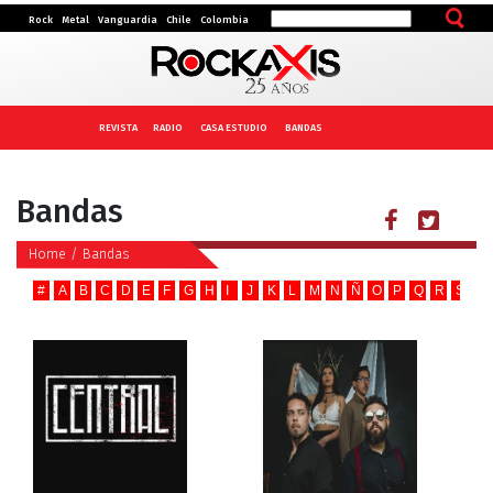
Rock
Metal
Vanguardia
Chile
Colombia
REVISTA
RADIO
CASA ESTUDIO
BANDAS
Bandas
Home
/
Bandas
#
A
B
C
D
E
F
G
H
I
J
K
L
M
N
Ñ
O
P
Q
R
S
T