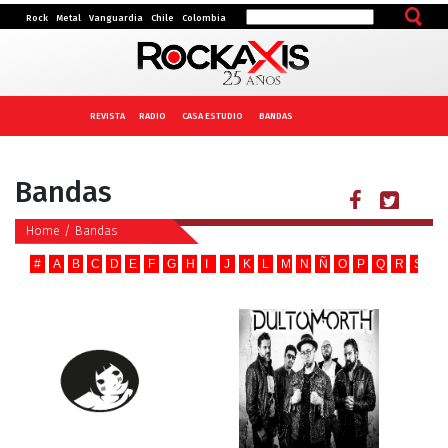
Rock
Metal
Vanguardia
Chile
Colombia
REVISTA
RADIO
CASA ESTUDIO
BANDAS
Bandas
Home
/
Bandas
#
A
B
C
D
E
F
G
H
I
J
K
L
M
N
Ñ
O
P
Q
R
S
T