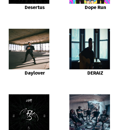
Desertus
Dope Run
Daylover
DERAIZ