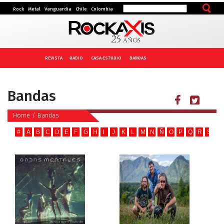
Rock
Metal
Vanguardia
Chile
Colombia
REVISTA
RADIO
CASA ESTUDIO
BANDAS
Bandas
Home
/
Bandas
#
A
B
C
D
E
F
G
H
I
J
K
L
M
N
Ñ
O
P
Q
R
S
T