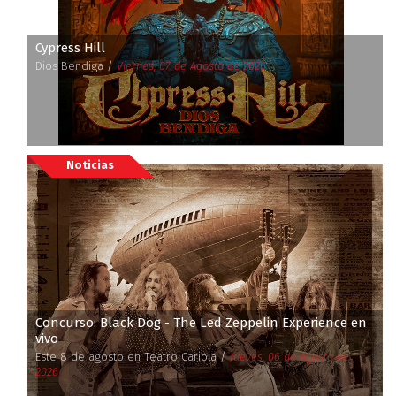
Cypress Hill
Dios Bendiga /
Viernes, 07 de Agosto de 2026
Noticias
Concurso: Black Dog - The Led Zeppelin Experience en
vivo
Este 8 de agosto en Teatro Cariola /
Jueves, 06 de Agosto de
2026