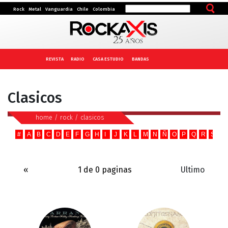
Rock
Metal
Vanguardia
Chile
Colombia
REVISTA
RADIO
CASA ESTUDIO
BANDAS
Clasicos
home
/
rock
/
clasicos
#
A
B
C
D
E
F
G
H
I
J
K
L
M
N
Ñ
O
P
Q
R
S
T
«
1 de 0 paginas
Ultimo