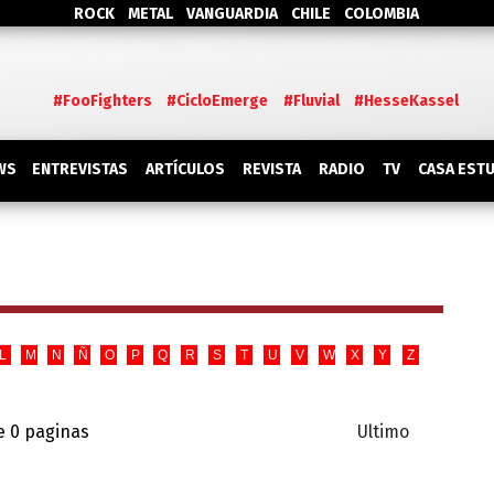
ROCK
METAL
VANGUARDIA
CHILE
COLOMBIA
#FooFighters
#CicloEmerge
#Fluvial
#HesseKassel
WS
ENTREVISTAS
ARTÍCULOS
REVISTA
RADIO
TV
CASA EST
L
M
N
Ñ
O
P
Q
R
S
T
U
V
W
X
Y
Z
e 0 paginas
Ultimo