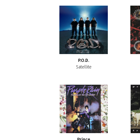
P.O.D.
Satellite
Prince