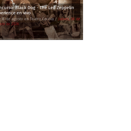
ncurso: Black Dog - The Led Zeppelin
erience en vivo
e 8 de agosto en Teatro Cariola /
Jueves, 06 de
sto de 2026