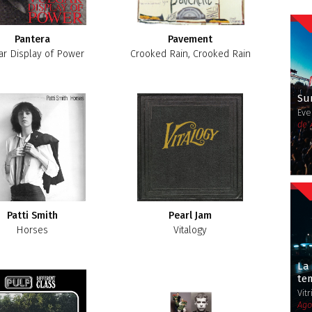
Pantera
Pavement
ar Display of Power
Crooked Rain, Crooked Rain
Sur
Eve
de 
Patti Smith
Pearl Jam
Horses
Vitalogy
La
te
Vit
Ago