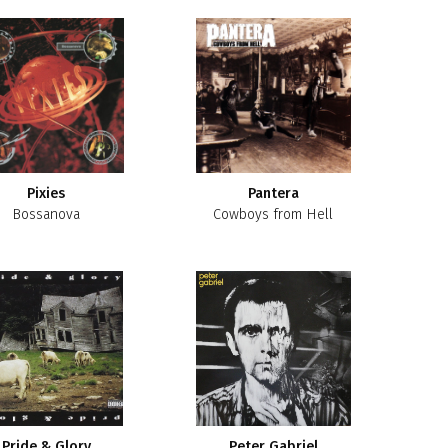
Pixies
Pantera
Bossanova
Cowboys from Hell
Pride & Glory
Peter Gabriel