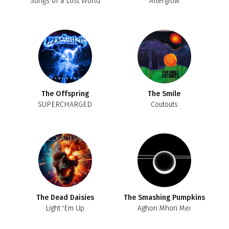
Songs of a Lost World
Afterglow
The Offspring
The Smile
SUPERCHARGED
Coutouts
The Dead Daisies
The Smashing Pumpkins
Light 'Em Up
Aghori Mhori Mei