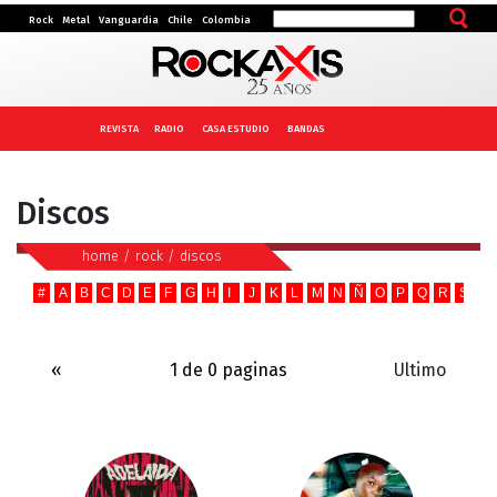
Rock
Metal
Vanguardia
Chile
Colombia
REVISTA
RADIO
CASA ESTUDIO
BANDAS
Discos
home
/
rock
/
discos
#
A
B
C
D
E
F
G
H
I
J
K
L
M
N
Ñ
O
P
Q
R
S
T
«
1 de 0 paginas
Ultimo