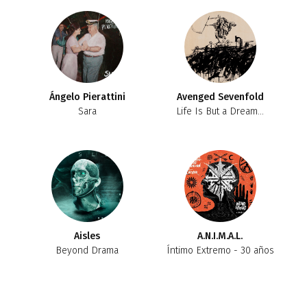
Ángelo Pierattini
Avenged Sevenfold
Sara
Life Is But a Dream...
Aisles
A.N.I.M.A.L.
Beyond Drama
Íntimo Extremo - 30 años